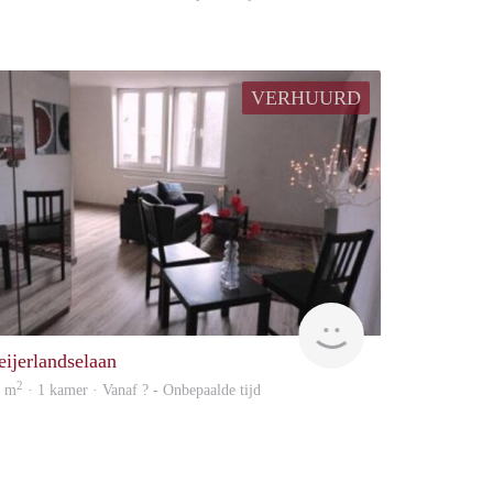
VERHUURD
rent
eijerlandselaan
2
7 m
· 1 kamer · Vanaf ? - Onbepaalde tijd