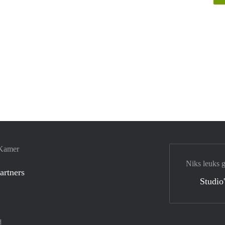
 Kamer
Niks leuks 
artners
Studio
d