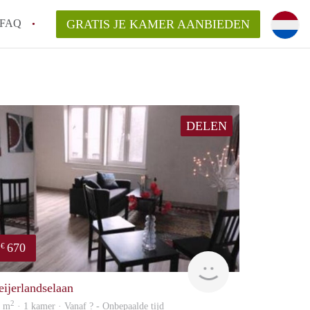
FAQ
GRATIS JE KAMER AANBIEDEN
 gemeente als ik een kamer huur in
el een kamer vind?
DELEN
emiddeld in Rotterdam?
kan ik het beste wonen als student?
erdam?
670
€
Woning
eijerlandselaan
2
7 m
· 1 kamer · Vanaf ? - Onbepaalde tijd