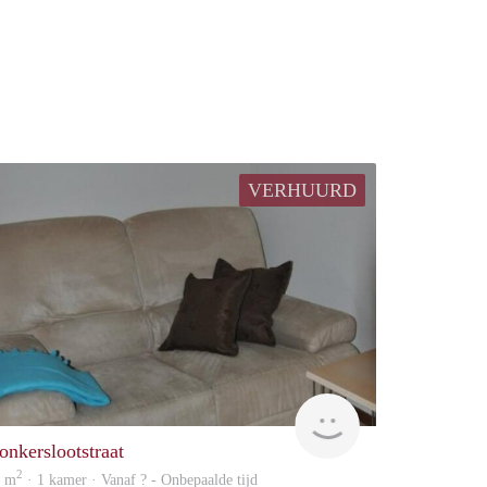
VERHUURD
rent
onkerslootstraat
2
5 m
· 1 kamer · Vanaf ? - Onbepaalde tijd