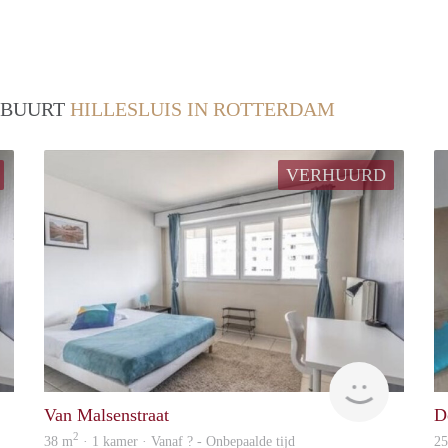
/ BUURT
HILLESLUIS IN ROTTERDAM
VERHUURD
rent
rent
Van Malsenstraat
D
2
38 m
· 1 kamer · Vanaf ? - Onbepaalde tijd
2