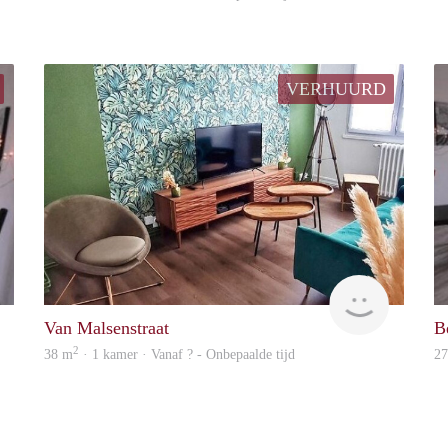
VERHUURD
rent
finder
Van Malsenstraat
B
2
38 m
· 1 kamer · Vanaf ? - Onbepaalde tijd
2