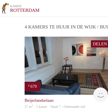
KAMER
ROTTERDAM
4 KAMERS TE HUUR IN DE WIJK / B
DELEN
670
€
Beijerlandselaan
2
27 m
· 1 kamer · Vanaf ? - Onbepaalde tijd