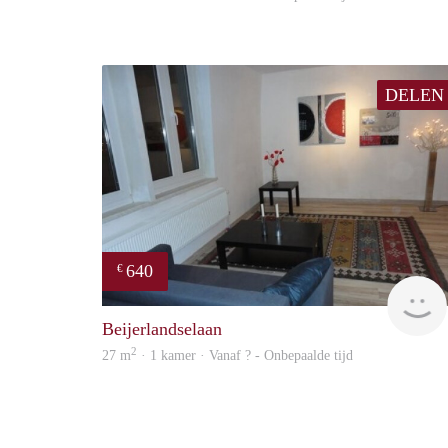
DELEN
640
€
Beijerlandselaan
2
27 m
· 1 kamer · Vanaf ? - Onbepaalde tijd