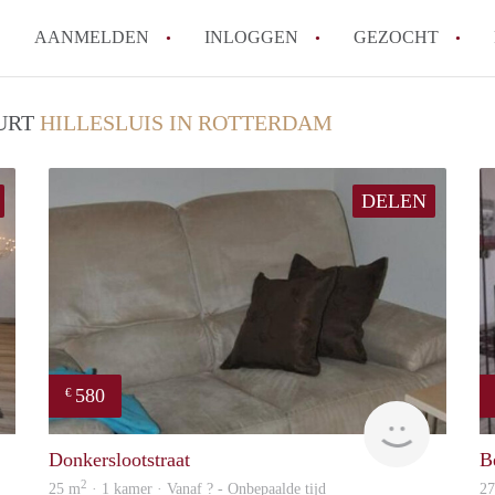
AANMELDEN
INLOGGEN
GEZOCHT
Moet ik mij inschrijven bij de
UURT
HILLESLUIS IN ROTTERDAM
Rotterdam?
Hoe groot is de kans dat ik sn
DELEN
Wat kost een studentenkamer g
In welke wijken van Rotterdam 
Hoe vind ik een kamer in Rott
Alle veelgestelde vragen
580
€
finder
Woning
Donkerslootstraat
B
2
25 m
· 1 kamer · Vanaf ? - Onbepaalde tijd
2