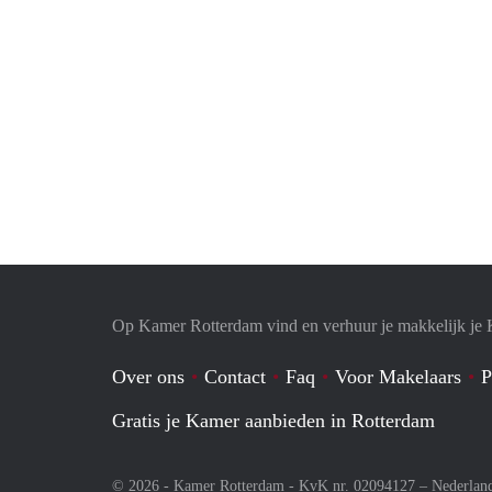
Op Kamer Rotterdam vind en verhuur je makkelijk je
Over ons
Contact
Faq
Voor Makelaars
P
Gratis je Kamer aanbieden in Rotterdam
© 2026 - Kamer Rotterdam - KvK nr. 02094127 –
Nederlan