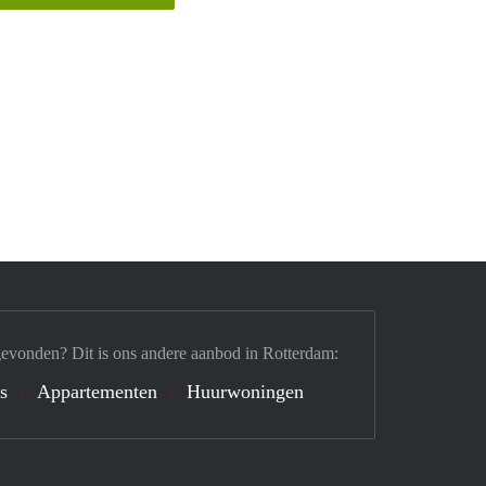
gevonden? Dit is ons andere aanbod in Rotterdam:
's
Appartementen
Huurwoningen