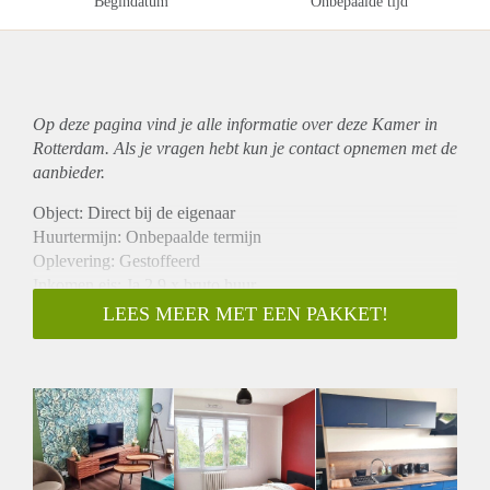
Begindatum
Onbepaalde tijd
Op deze pagina vind je alle informatie over deze Kamer in
Rotterdam. Als je vragen hebt kun je contact opnemen met de
aanbieder.
Object: Direct bij de eigenaar
Huurtermijn: Onbepaalde termijn
Oplevering: Gestoffeerd
Inkomen eis: Ja 2,9 x bruto huur
Garantiestelling mogelijk: Ja
LEES MEER MET EEN PAKKET!
Borg: 1 maand
Bemiddeling kosten: Nee
Internet: Ja
Gedeelde keuken: Nee
Gedeelde Douche: Nee
Gedeelde woonkamer: Nee
Huisgenoten: Nee