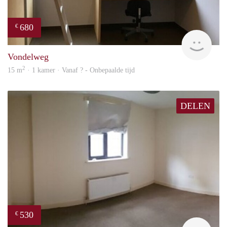
680
€
rent
Vondelweg
2
15 m
· 1 kamer · Vanaf ? - Onbepaalde tijd
DELEN
530
€
finde