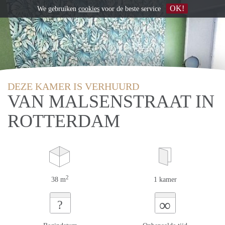
OK!
We gebruiken
cookies
voor de beste service
DEZE KAMER IS VERHUURD
VAN MALSENSTRAAT IN
ROTTERDAM
2
38 m
1 kamer
∞
?