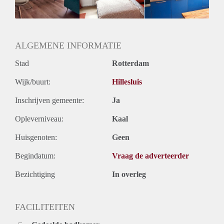
Geslacht huisgenoten: N.v.t.
ALGEMENE INFORMATIE
Stad
Rotterdam
Wijk/buurt:
Hillesluis
Inschrijven gemeente:
Ja
Opleverniveau:
Kaal
Huisgenoten:
Geen
Begindatum:
Vraag de adverteerder
Bezichtiging
In overleg
FACILITEITEN