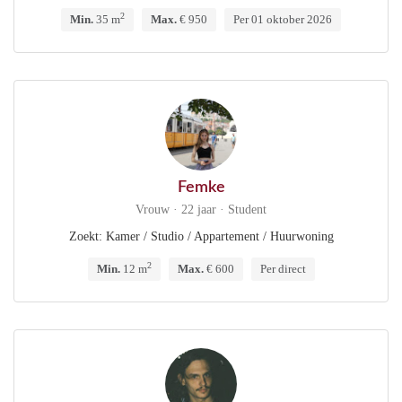
2
Min.
35 m
Max.
€ 950
Per 01 oktober 2026
Femke
Vrouw · 22 jaar · Student
Zoekt: Kamer / Studio / Appartement / Huurwoning
2
Min.
12 m
Max.
€ 600
Per direct