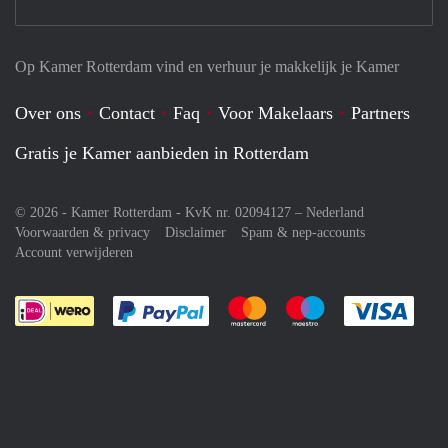
Op Kamer Rotterdam vind en verhuur je makkelijk je Kamer
Over ons
Contact
Faq
Voor Makelaars
Partners
Gratis je Kamer aanbieden in Rotterdam
© 2026 - Kamer Rotterdam - KvK nr. 02094127 –
Nederland
Voorwaarden & privacy
Disclaimer
Spam & nep-accounts
Account verwijderen
Je rekent gemakkelijk af met Paypal
Je rekent gemakkelijk af met M
Je rekent gemakkelij
Je re