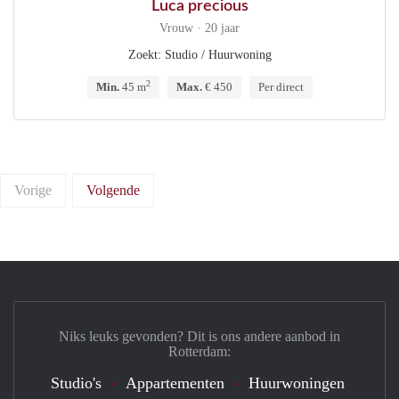
Luca precious
Vrouw · 20 jaar
Zoekt: Studio / Huurwoning
2
Min.
45 m
Max.
€ 450
Per direct
Vorige
Volgende
Niks leuks gevonden? Dit is ons andere aanbod in
Rotterdam:
Studio's
Appartementen
Huurwoningen