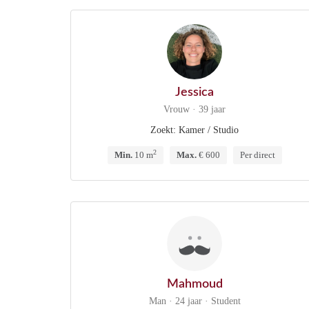
Jessica
Vrouw · 39 jaar
Zoekt: Kamer / Studio
2
Min.
10 m
Max.
€ 600
Per direct
Mahmoud
Man · 24 jaar · Student