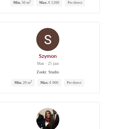
2
Min.
50 m
Max.
€ 1200
Per direct
Szymon
Man · 25 jaar
Zoekt: Studio
2
Min.
20 m
Max.
€ 900
Per direct