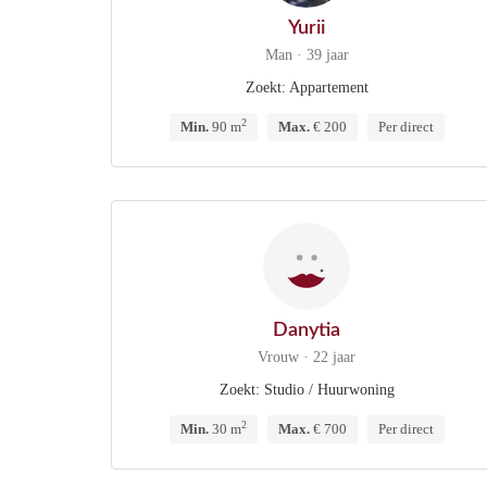
Yurii
Man · 39 jaar
Zoekt: Appartement
2
Min.
90 m
Max.
€ 200
Per direct
Danytia
Vrouw · 22 jaar
Zoekt: Studio / Huurwoning
2
Min.
30 m
Max.
€ 700
Per direct