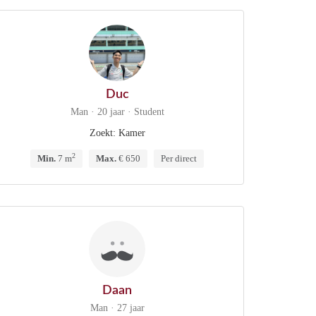
Duc
Man · 20 jaar · Student
Zoekt: Kamer
2
Min.
7 m
Max.
€ 650
Per direct
Daan
Man · 27 jaar