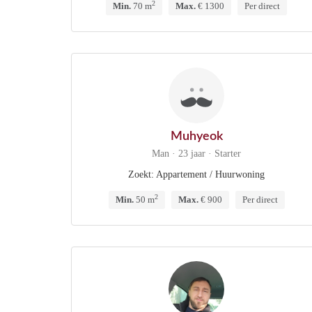
2
Min.
70 m
Max.
€ 1300
Per direct
Muhyeok
Man · 23 jaar · Starter
Zoekt: Appartement / Huurwoning
2
Min.
50 m
Max.
€ 900
Per direct