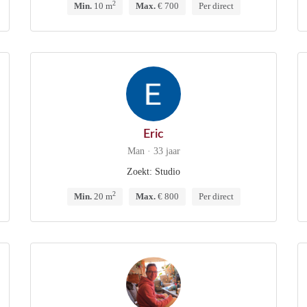
2
Min.
10 m
Max.
€ 700
Per direct
Eric
Man · 33 jaar
Zoekt: Studio
2
Min.
20 m
Max.
€ 800
Per direct