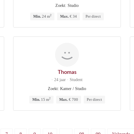
Zoekt: Studio
2
Min.
24 m
Max.
€ 34
Per direct
Thomas
· 24 jaar · Student
Zoekt: Kamer / Studio
2
Min.
15 m
Max.
€ 700
Per direct