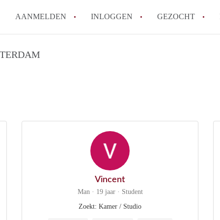
AANMELDEN
INLOGGEN
GEZOCHT
Moet ik mij inschrijven bij de
TTERDAM
Rotterdam?
Hoe groot is de kans dat ik sn
Wat kost een studentenkamer g
In welke wijken van Rotterdam 
Hoe vind ik een kamer in Rott
Alle veelgestelde vragen
Vincent
Man · 19 jaar · Student
Zoekt: Kamer / Studio