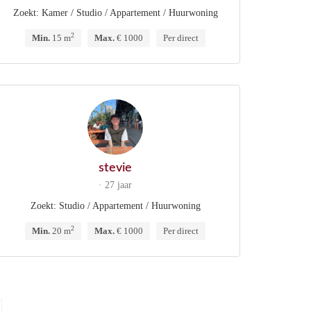
Zoekt: Kamer / Studio / Appartement / Huurwoning
2
Min.
15 m
Max.
€ 1000
Per direct
stevie
· 27 jaar
Zoekt: Studio / Appartement / Huurwoning
2
Min.
20 m
Max.
€ 1000
Per direct