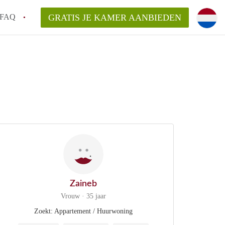
FAQ
GRATIS JE KAMER AANBIEDEN
 gemeente als ik een kamer huur in
el een kamer vind?
emiddeld in Rotterdam?
kan ik het beste wonen als student?
erdam?
Zaineb
Vrouw · 35 jaar
Zoekt: Appartement / Huurwoning