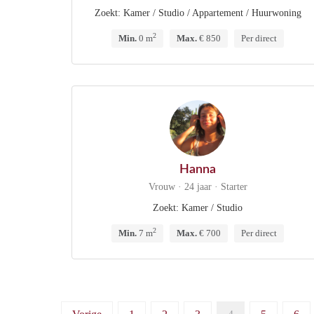
Zoekt: Kamer / Studio / Appartement / Huurwoning
2
Min.
0 m
Max.
€ 850
Per direct
Hanna
Vrouw · 24 jaar · Starter
Zoekt: Kamer / Studio
2
Min.
7 m
Max.
€ 700
Per direct