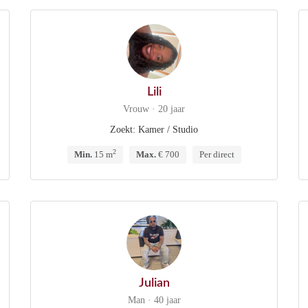
Lili
Vrouw · 20 jaar
Zoekt: Kamer / Studio
2
Min.
15 m
Max.
€ 700
Per direct
Julian
Man · 40 jaar