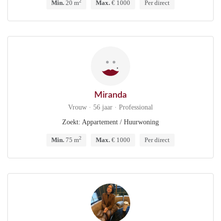
2
Min.
20 m
Max.
€ 1000
Per direct
Miranda
Vrouw · 56 jaar · Professional
Zoekt: Appartement / Huurwoning
2
Min.
75 m
Max.
€ 1000
Per direct