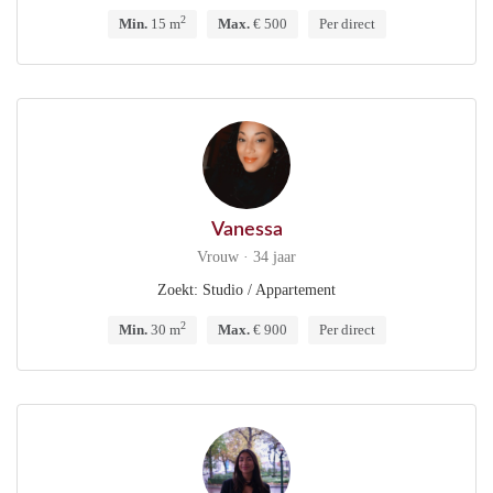
2
Min.
15 m
Max.
€ 500
Per direct
Vanessa
Vrouw · 34 jaar
Zoekt: Studio / Appartement
2
Min.
30 m
Max.
€ 900
Per direct