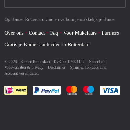
Op Kamer Rotterdam vind en verhuur je makkelijk je Kamer
Over ons
Contact
Faq
Voor Makelaars
Partners
Gratis je Kamer aanbieden in Rotterdam
© 2026 - Kamer Rotterdam - KvK nr. 02094127 –
Nederland
Voorwaarden & privacy
Disclaimer
Spam & nep-accounts
Account verwijderen
Je rekent gemakkelijk af met Paypal
Je rekent gemakkelijk af met M
Je rekent gemakkelij
Je re