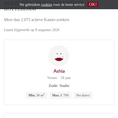
HUURDERS ZOEKEN KAMERS IN
OK!
We gebruiken
cookies
voor de beste service
ROTTERDAM
Meer dan 2.075 actieve Kamer-zoekers
Laatst bijgewerkt op 8 augustus 2026
Ashia
Vrouw · 18 jaar
Zoekt: Studio
2
Min.
30 m
Max.
€ 700
Per direct