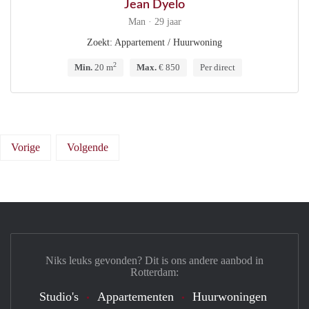
Jean Dyelo
Man · 29 jaar
Zoekt: Appartement / Huurwoning
2
Min.
20 m
Max.
€ 850
Per direct
Vorige
Volgende
Niks leuks gevonden? Dit is ons andere aanbod in
Rotterdam:
Studio's
Appartementen
Huurwoningen