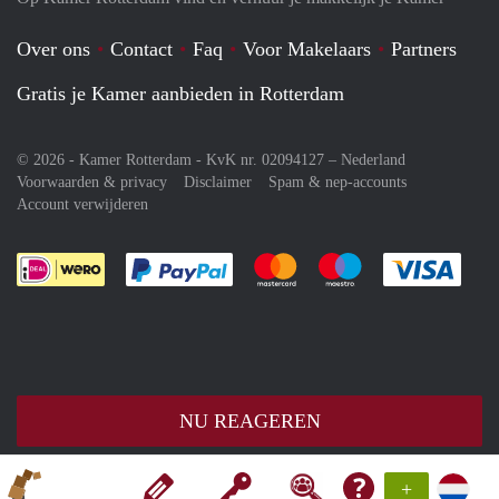
Over ons
Contact
Faq
Voor Makelaars
Partners
Gratis je Kamer aanbieden in Rotterdam
© 2026 - Kamer Rotterdam - KvK nr. 02094127 –
Nederland
Voorwaarden & privacy
Disclaimer
Spam & nep-accounts
Account verwijderen
Je rekent gemakkelijk af met Paypal
Je rekent gemakkelijk af met M
Je rekent gemakkelij
Je re
NU REAGEREN
+