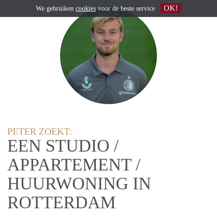
OK!
We gebruiken
cookies
voor de beste service
PETER ZOEKT:
EEN STUDIO /
APPARTEMENT /
HUURWONING IN
ROTTERDAM