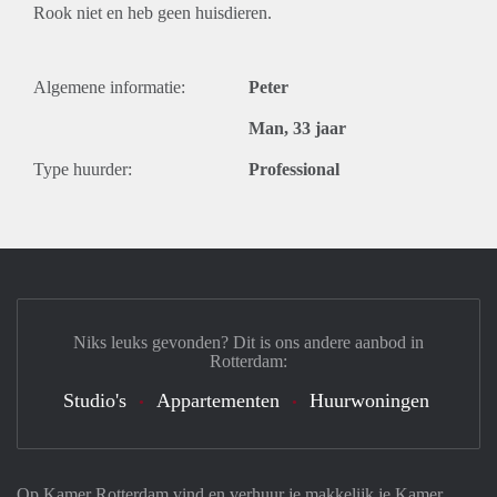
Rook niet en heb geen huisdieren.
Algemene informatie:
Peter
Man, 33 jaar
Type huurder:
Professional
Niks leuks gevonden? Dit is ons andere aanbod in
Rotterdam:
Studio's
Appartementen
Huurwoningen
Op Kamer Rotterdam vind en verhuur je makkelijk je Kamer