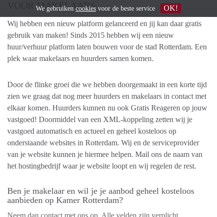
VOOR MAKELAARS
OK!
We gebruiken
cookies
voor de beste service
Wij hebben een nieuw platform gelanceerd en jij kan daar gratis
gebruik van maken! Sinds 2015 hebben wij een nieuw
huur/verhuur platform laten bouwen voor de stad Rotterdam. Een
plek waar makelaars en huurders samen komen.
Door de flinke groei die we hebben doorgemaakt in een korte tijd
zien we graag dat nog meer huurders en makelaars in contact met
elkaar komen. Huurders kunnen nu ook Gratis Reageren op jouw
vastgoed! Doormiddel van een XML-koppeling zetten wij je
vastgoed automatisch en actueel en geheel kosteloos op
onderstaande websites in Rotterdam. Wij en de serviceprovider
van je website kunnen je hiermee helpen. Mail ons de naam van
het hostingbedrijf waar je website loopt en wij regelen de rest.
Ben je makelaar en wil je je aanbod geheel kosteloos
aanbieden op Kamer Rotterdam?
Neem dan contact met ons op. Alle velden zijn verplicht.