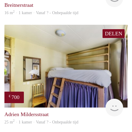
Breitnerstraat
2
16 m
· 1 kamer · Vanaf ? - Onbepaalde tijd
DELEN
700
€
finde
Adrien Mildersstraat
2
25 m
· 1 kamer · Vanaf ? - Onbepaalde tijd