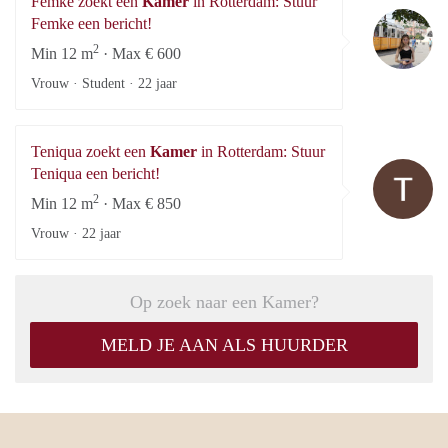
Femke zoekt een
Kamer
in Rotterdam: Stuur
F
Femke een bericht!
2
Min 12 m
· Max € 600
Vrouw · Student ·
22 jaar
Teniqua zoekt een
Kamer
in Rotterdam: Stuur
Te
Teniqua een bericht!
2
Min 12 m
· Max € 850
Vrouw ·
22 jaar
Op zoek naar een Kamer?
MELD JE AAN ALS HUURDER