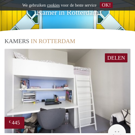
OK!
We gebruiken
cookies
voor de beste service
Kamer in Rotterdam
KAMERS
IN ROTTERDAM
DELEN
445
€
finde