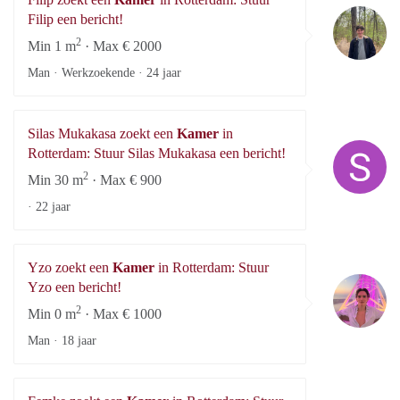
Fi
Filip een bericht!
2
Min 1 m
· Max € 2000
Man · Werkzoekende ·
24 jaar
Silas Mukakasa zoekt een
Kamer
in
Si
Rotterdam: Stuur Silas Mukakasa een bericht!
2
Min 30 m
· Max € 900
·
22 jaar
Yzo zoekt een
Kamer
in Rotterdam: Stuur
Y
Yzo een bericht!
2
Min 0 m
· Max € 1000
Man ·
18 jaar