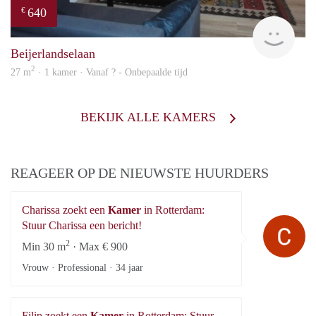
640
€
finde
Beijerlandselaan
2
27 m
· 1 kamer · Vanaf ? - Onbepaalde tijd
BEKIJK ALLE KAMERS
REAGEER OP DE NIEUWSTE HUURDERS
Charissa zoekt een
Kamer
in Rotterdam:
Ch
Stuur Charissa een bericht!
2
Min 30 m
· Max € 900
Vrouw · Professional ·
34 jaar
Filip zoekt een
Kamer
in Rotterdam: Stuur