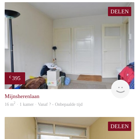
DELEN
395
€
finde
Mijnsherenlaan
2
16 m
· 1 kamer · Vanaf ? - Onbepaalde tijd
DELEN