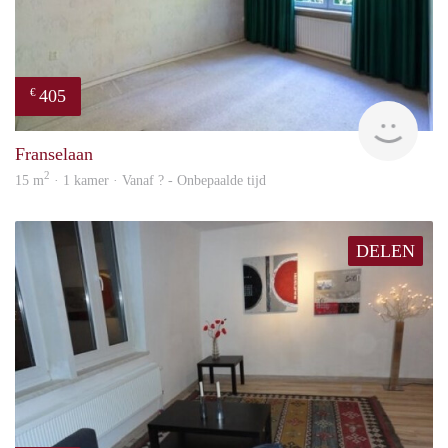
405
€
finde
Franselaan
2
15 m
· 1 kamer · Vanaf ? - Onbepaalde tijd
DELEN