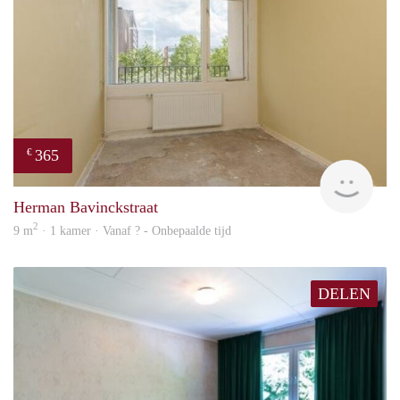
365
€
finde
Herman Bavinckstraat
2
9 m
· 1 kamer · Vanaf ? - Onbepaalde tijd
DELEN