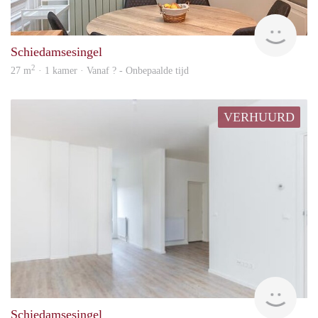
finde
Schiedamsesingel
2
27 m
· 1 kamer · Vanaf ? - Onbepaalde tijd
VERHUURD
Woni
Schiedamsesingel