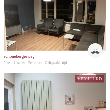
joost
schonebergerweg
2
9 m
· 1 kamer · Per direct - Onbepaalde tijd
VERHUURD