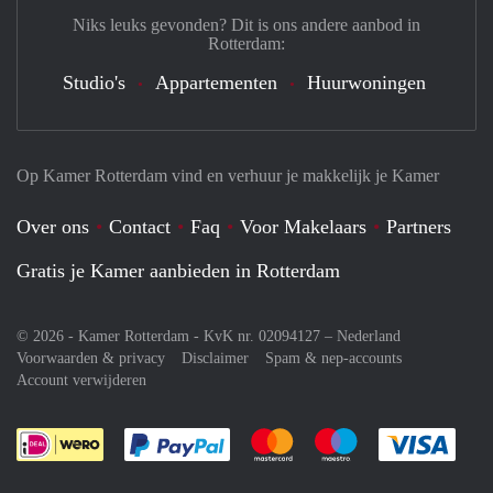
Niks leuks gevonden? Dit is ons andere aanbod in
Rotterdam:
Studio's
Appartementen
Huurwoningen
Op Kamer Rotterdam vind en verhuur je makkelijk je Kamer
Over ons
Contact
Faq
Voor Makelaars
Partners
Gratis je Kamer aanbieden in Rotterdam
© 2026 - Kamer Rotterdam - KvK nr. 02094127 –
Nederland
Voorwaarden & privacy
Disclaimer
Spam & nep-accounts
Account verwijderen
Je rekent gemakkelijk af met Paypal
Je rekent gemakkelijk af met M
Je rekent gemakkelij
Je re