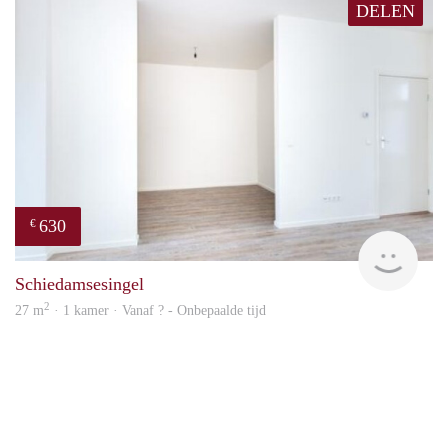
DELEN
630
€
finde
Schiedamsesingel
2
27 m
· 1 kamer · Vanaf ? - Onbepaalde tijd