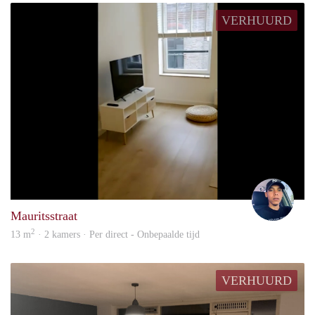
VERHUURD
Renz
Mauritsstraat
2
13 m
· 2 kamers · Per direct - Onbepaalde tijd
VERHUURD