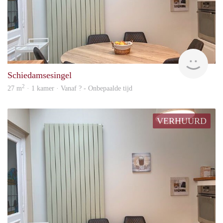
finde
Schiedamsesingel
2
27 m
· 1 kamer · Vanaf ? - Onbepaalde tijd
VERHUURD