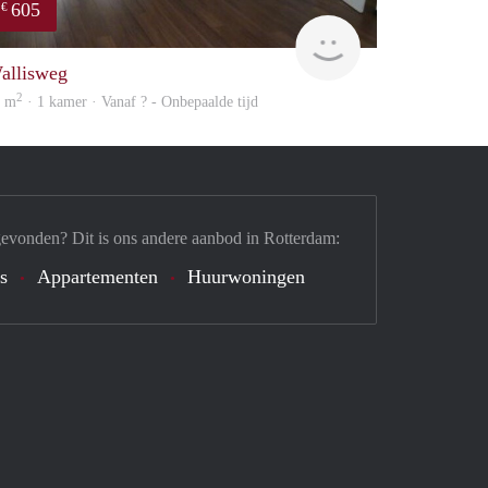
605
€
finder
allisweg
2
5 m
· 1 kamer · Vanaf ? - Onbepaalde tijd
gevonden? Dit is ons andere aanbod in Rotterdam:
's
Appartementen
Huurwoningen