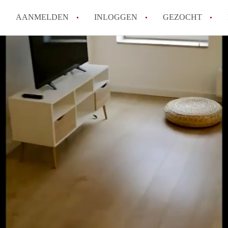
AANMELDEN
INLOGGEN
GEZOCHT
Moet ik mij inschrijven bij de
Rotterdam?
Hoe groot is de kans dat ik sn
Wat kost een studentenkamer g
In welke wijken van Rotterdam 
Hoe vind ik een kamer in Rott
Alle veelgestelde vragen