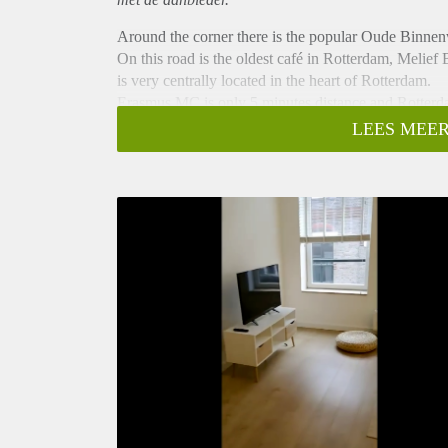
Around the corner there is the popular Oude Binnenw
On this road is the oldest café in Rotterdam, Melief
is very centrally located in the heart of Rotterdam.
Erasmus MC is only 5 minutes distance and Rotterda
away.
LEES MEER