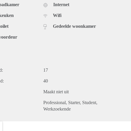
 badkamer
Internet
 keuken
Wifi
oilet
Gedeelde woonkamer
voordeur
d:
17
d:
40
Maakt niet uit
Professional
Starter
Student
Werkzoekende