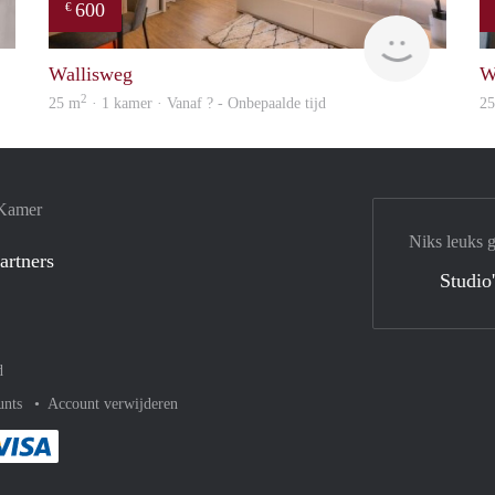
600
€
finder
finder
Wallisweg
W
2
25 m
· 1 kamer · Vanaf ? - Onbepaalde tijd
2
 Kamer
Niks leuks 
artners
Studio
d
unts
Account verwijderen
met Paypal
kelijk af met Mastercard
ent gemakkelijk af met Meastro
Je rekent gemakkelijk af met Visa