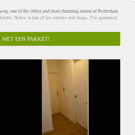
eg, one of the oldest and most charming streets of Rotterdam.
 Bender. Below is lots of fun eateries and shops. The apartment
m Central Station is located approximately 10 minutes walk
 MET EEN PAKKET!