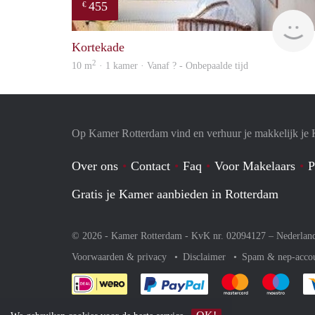
455
€
Kortekade
2
10 m
· 1 kamer · Vanaf ? - Onbepaalde tijd
Op Kamer Rotterdam vind en verhuur je makkelijk je
Over ons
Contact
Faq
Voor Makelaars
P
Gratis je Kamer aanbieden in Rotterdam
© 2026 - Kamer Rotterdam - KvK nr. 02094127 –
Nederlan
Voorwaarden & privacy
Disclaimer
Spam & nep-acco
Je rekent gemakkelijk af 
Je rekent gemak
Je rek