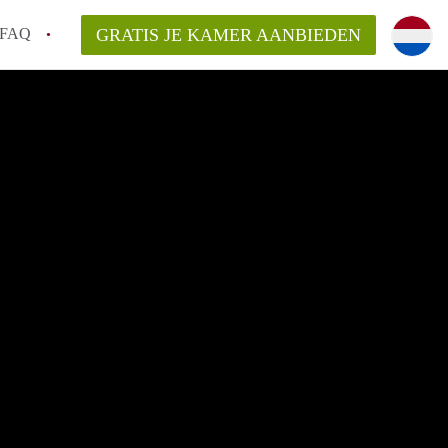
FAQ
GRATIS JE KAMER AANBIEDEN
 gemeente als ik een kamer huur in
el een kamer vind?
emiddeld in Rotterdam?
kan ik het beste wonen als student?
erdam?