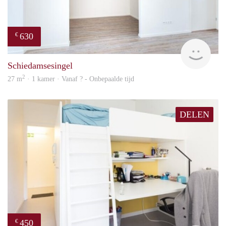
630
€
finde
Schiedamsesingel
2
27 m
· 1 kamer · Vanaf ? - Onbepaalde tijd
DELEN
450
€