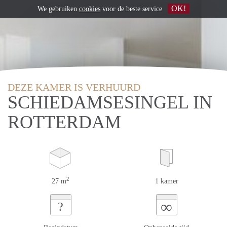
OK!
We gebruiken
cookies
voor de beste service
DEZE KAMER IS VERHUURD
SCHIEDAMSESINGEL IN
ROTTERDAM
2
27 m
1 kamer
∞
?