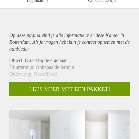
Begindatum
Onbepaalde tijd
Op deze pagina vind je alle informatie over deze Kamer in
Rotterdam. Als je vragen hebt kun je contact opnemen met de
aanbieder.
Object: Direct bij de eigenaar
Huurtermijn: Onbepaalde termijn
Oplevering: Gestoffeerd
Inkomen eis: Ja 2,5 x bruto huur
Garantiestelling mogelijk: Ja
LEES MEER MET EEN PAKKET!
Borg: 1 maand
Bemiddeling kosten: Nee
Internet: Ja
Gedeelde keuken: Nee
Gedeelde Douche: Nee
Gedeelde woonkamer: Nee
Huisgenoten: Nee