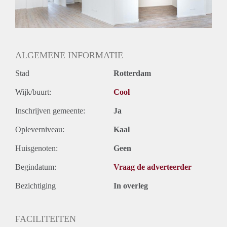
Geslacht huisgenoten: N.v.t.
ALGEMENE INFORMATIE
Stad
Rotterdam
Wijk/buurt:
Cool
Inschrijven gemeente:
Ja
Opleverniveau:
Kaal
Huisgenoten:
Geen
Begindatum:
Vraag de adverteerder
Bezichtiging
In overleg
FACILITEITEN