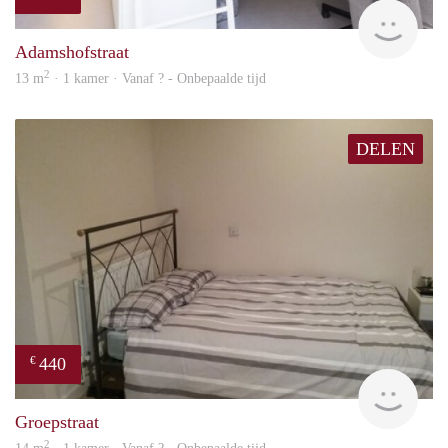
rent
Adamshofstraat
2
13 m
· 1 kamer · Vanaf ? - Onbepaalde tijd
DELEN
440
€
rent
Groepstraat
2