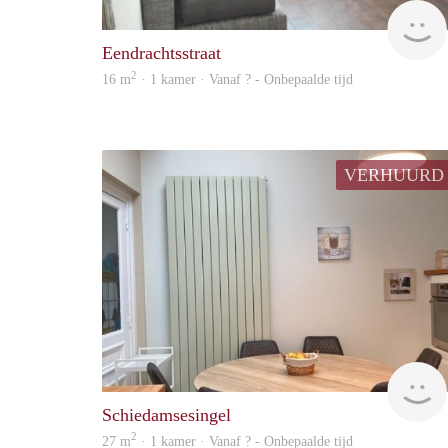
Eendrachtsstraat
2
16 m
· 1 kamer · Vanaf ? - Onbepaalde tijd
VERHUURD
Schiedamsesingel
2
27 m
· 1 kamer · Vanaf ? - Onbepaalde tijd