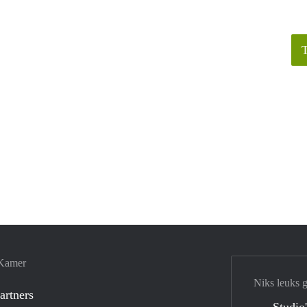
 Kamer
Niks leuks 
artners
Studio