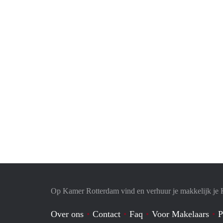
Op Kamer Rotterdam vind en verhuur je makkelijk je
Over ons
Contact
Faq
Voor Makelaars
P