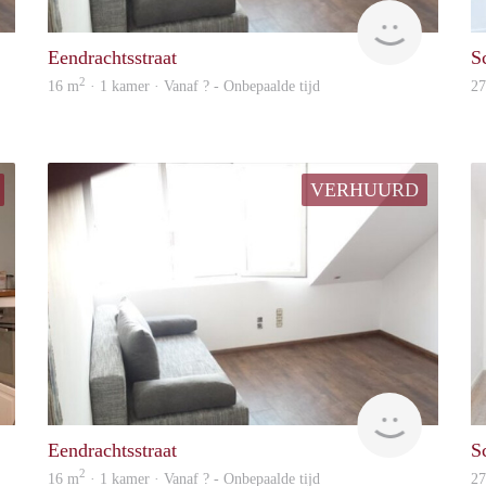
finder
finder
Eendrachtsstraat
S
2
16 m
· 1 kamer · Vanaf ? - Onbepaalde tijd
2
VERHUURD
finder
Woning
Eendrachtsstraat
S
2
16 m
· 1 kamer · Vanaf ? - Onbepaalde tijd
2