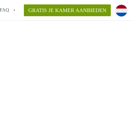
FAQ
GRATIS JE KAMER AANBIEDEN
 gemeente als ik een kamer huur in
el een kamer vind?
emiddeld in Rotterdam?
kan ik het beste wonen als student?
erdam?