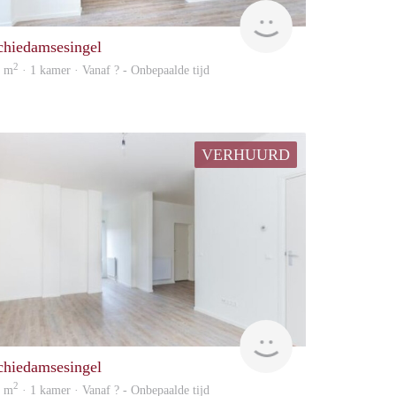
finder
chiedamsesingel
2
7 m
· 1 kamer · Vanaf ? - Onbepaalde tijd
VERHUURD
rent
chiedamsesingel
2
7 m
· 1 kamer · Vanaf ? - Onbepaalde tijd