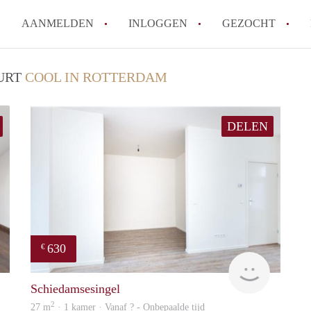
AANMELDEN
INLOGGEN
GEZOCHT
Moet ik mij inschrijven bij de
UURT
COOL IN ROTTERDAM
Rotterdam?
Hoe groot is de kans dat ik sn
DELEN
Wat kost een studentenkamer g
In welke wijken van Rotterdam 
Hoe vind ik een kamer in Rott
Alle veelgestelde vragen
630
€
finder
finder
Schiedamsesingel
2
27 m
· 1 kamer · Vanaf ? - Onbepaalde tijd