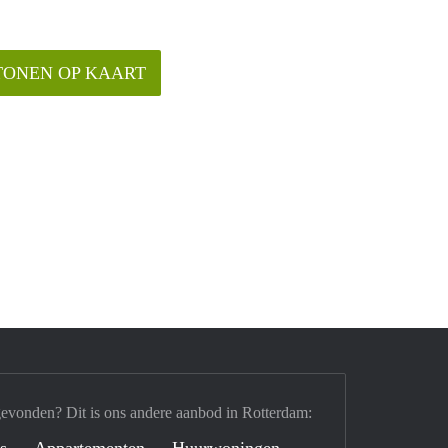
TONEN OP KAART
gevonden? Dit is ons andere aanbod in Rotterdam:
's
Appartementen
Huurwoningen