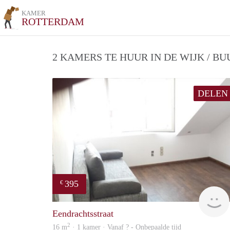
KAMER
ROTTERDAM
2 KAMERS TE HUUR IN DE WIJK / B
DELEN
395
€
Eendrachtsstraat
2
16 m
· 1 kamer · Vanaf ? - Onbepaalde tijd