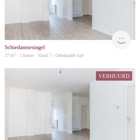
Woni
Schiedamsesingel
2
27 m
· 1 kamer · Vanaf ? - Onbepaalde tijd
VERHUURD