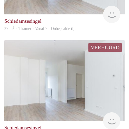
rent
Schiedamsesingel
2
27 m
· 1 kamer · Vanaf ? - Onbepaalde tijd
VERHUURD
Woni
Schiedamsesingel