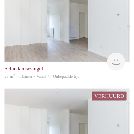
Woni
Schiedamsesingel
2
27 m
· 1 kamer · Vanaf ? - Onbepaalde tijd
VERHUURD