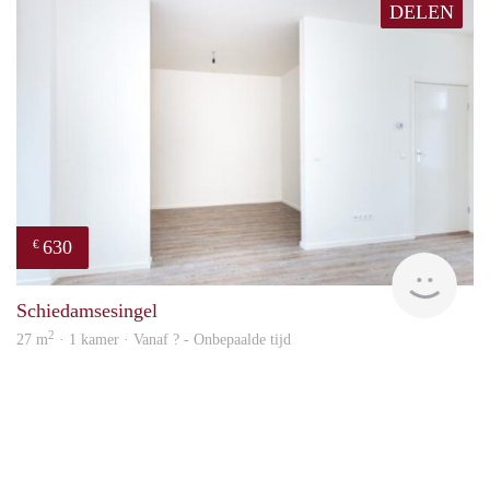
DELEN
630
€
finde
Schiedamsesingel
2
27 m
· 1 kamer · Vanaf ? - Onbepaalde tijd