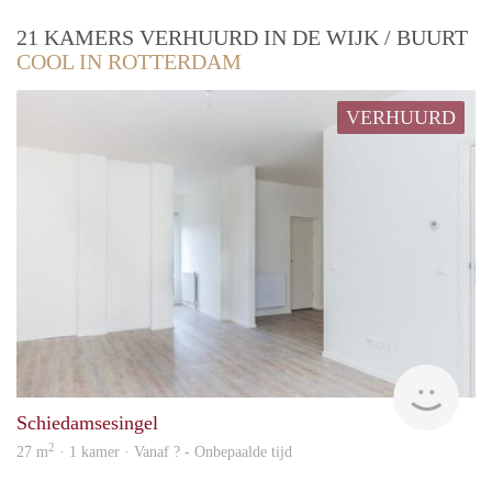
21 KAMERS VERHUURD IN DE WIJK / BUURT
COOL IN ROTTERDAM
VERHUURD
Woni
Schiedamsesingel
2
27 m
· 1 kamer · Vanaf ? - Onbepaalde tijd