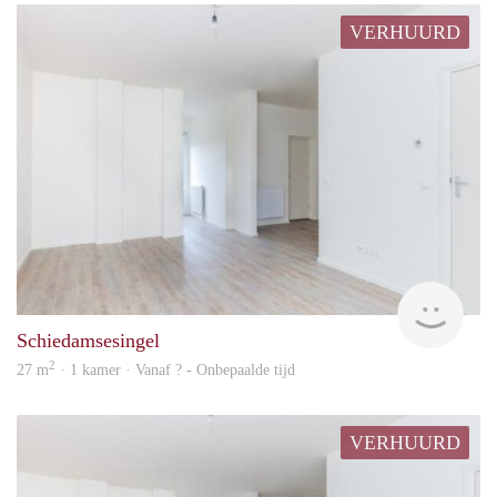
VERHUURD
rent
Schiedamsesingel
2
27 m
· 1 kamer · Vanaf ? - Onbepaalde tijd
VERHUURD