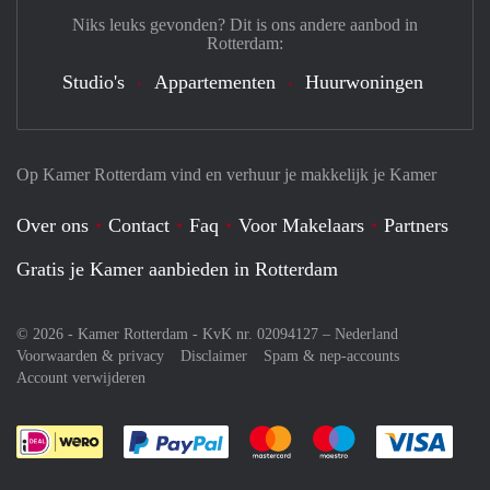
Niks leuks gevonden? Dit is ons andere aanbod in
Rotterdam:
Studio's
Appartementen
Huurwoningen
Op Kamer Rotterdam vind en verhuur je makkelijk je Kamer
Over ons
Contact
Faq
Voor Makelaars
Partners
Gratis je Kamer aanbieden in Rotterdam
© 2026 - Kamer Rotterdam - KvK nr. 02094127 –
Nederland
Voorwaarden & privacy
Disclaimer
Spam & nep-accounts
Account verwijderen
Je rekent gemakkelijk af met Paypal
Je rekent gemakkelijk af met M
Je rekent gemakkelij
Je re