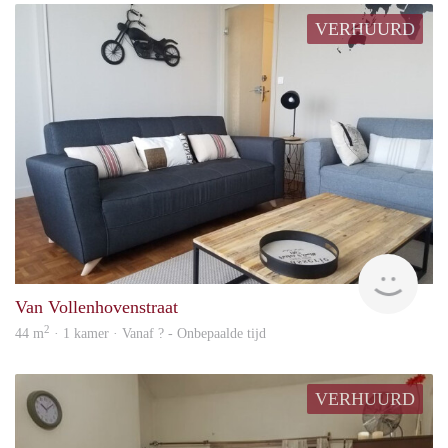
VERHUURD
finde
Van Vollenhovenstraat
2
44 m
· 1 kamer · Vanaf ? - Onbepaalde tijd
VERHUURD