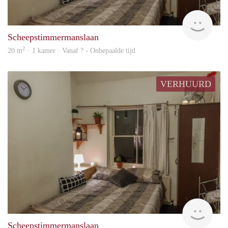
rent
Scheepstimmermanslaan
2
20 m
· 1 kamer · Vanaf ? - Onbepaalde tijd
VERHUURD
rent
Scheepstimmermanslaan