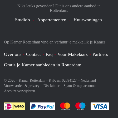
Niks leuks gevonden? Dit is ons andere aanbod in
Rotterdam:
Studio's
Appartementen
Huurwoningen
Op Kamer Rotterdam vind en verhuur je makkelijk je Kamer
Over ons
Contact
Faq
Voor Makelaars
Partners
Gratis je Kamer aanbieden in Rotterdam
© 2026 - Kamer Rotterdam - KvK nr. 02094127 –
Nederland
Voorwaarden & privacy
Disclaimer
Spam & nep-accounts
Account verwijderen
Je rekent gemakkelijk af met Paypal
Je rekent gemakkelijk af met M
Je rekent gemakkelij
Je re