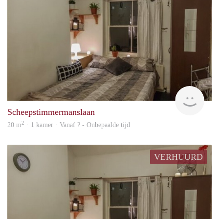
rent
Scheepstimmermanslaan
2
20 m
· 1 kamer · Vanaf ? - Onbepaalde tijd
VERHUURD