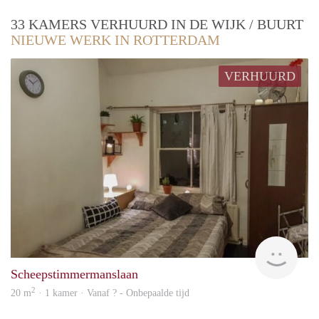
33 KAMERS VERHUURD IN DE WIJK / BUURT
NIEUWE WERK IN ROTTERDAM
VERHUURD
rent
Scheepstimmermanslaan
2
20 m
· 1 kamer · Vanaf ? - Onbepaalde tijd