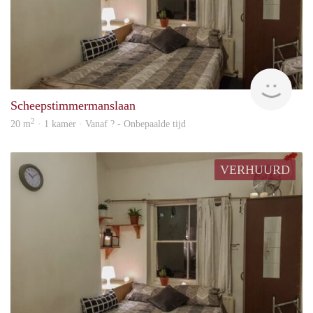
rent
Scheepstimmermanslaan
2
20 m
· 1 kamer · Vanaf ? - Onbepaalde tijd
VERHUURD