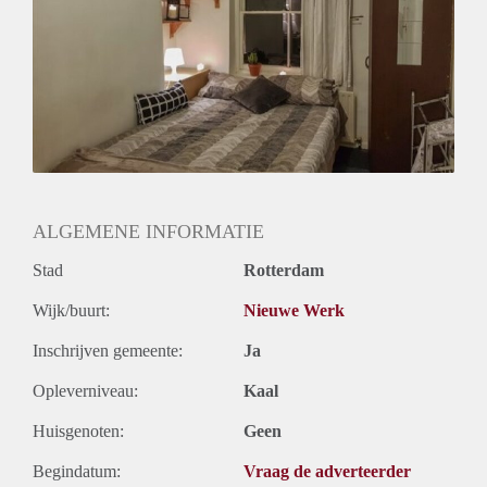
Huurtermijn
Onbepaalde termijn
Oplevering
Gestoffeerd
ALGEMENE INFORMATIE
Stad
Rotterdam
Wijk/buurt:
Nieuwe Werk
Inschrijven gemeente:
Ja
Opleverniveau:
Kaal
Huisgenoten:
Geen
Begindatum:
Vraag de adverteerder