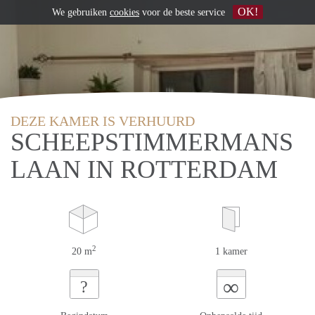
OK!
We gebruiken
cookies
voor de beste service
DEZE KAMER IS VERHUURD
SCHEEPSTIMMERMANS
LAAN IN ROTTERDAM
2
20 m
1 kamer
∞
?