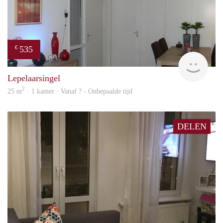
535
€
finde
Lepelaarsingel
2
25 m
· 1 kamer · Vanaf ? - Onbepaalde tijd
DELEN