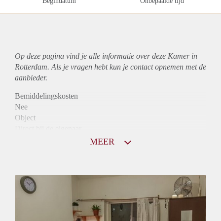
Begindatum
Onbepaalde tijd
Op deze pagina vind je alle informatie over deze Kamer in
Rotterdam. Als je vragen hebt kun je contact opnemen met de
aanbieder.
Bemiddelingskosten
Nee
Object
Direct bij de eigenaar
Borg
MEER
520
Garantiestelling
Mogelijk
Huurtoeslag
Mogelijk
Inkomen eis
2,8 X Maandhuur Bruto