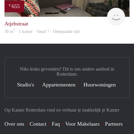
655
€
Woni
Atjehstraat
2
30 m
· 1 kamer · Vanaf ? - Onbepaalde tijd
Niks leuks gevonden? Dit is ons andere aanbod in
Rotterdam:
Studio's
Appartementen
Huurwoningen
Op Kamer Rotterdam vind en verhuur je makkelijk je Kamer
Over ons
Contact
Faq
Voor Makelaars
Partners