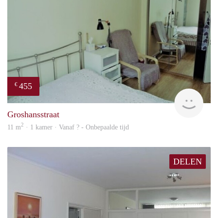
455
€
finde
Groshansstraat
2
11 m
· 1 kamer · Vanaf ? - Onbepaalde tijd
DELEN