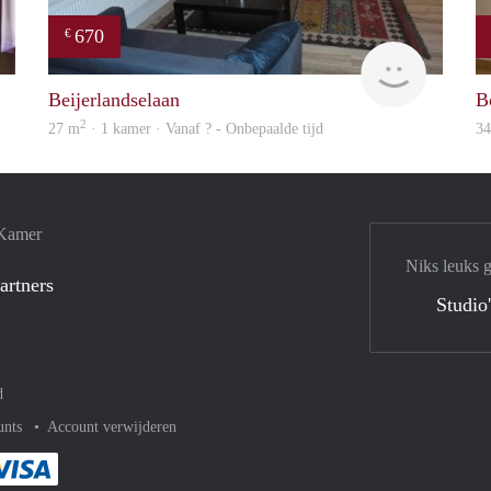
670
€
finder
finder
Beijerlandselaan
B
2
27 m
· 1 kamer · Vanaf ? - Onbepaalde tijd
3
 Kamer
Niks leuks 
artners
Studio
d
unts
Account verwijderen
met Paypal
kelijk af met Mastercard
ent gemakkelijk af met Meastro
Je rekent gemakkelijk af met Visa