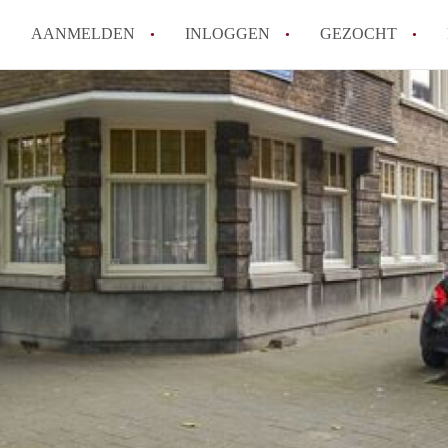
AANMELDEN
INLOGGEN
GEZOCHT
Moet ik mij inschrijven bij de
Rotterdam?
Hoe groot is de kans dat ik sn
Wat kost een studentenkamer g
In welke wijken van Rotterdam 
Hoe vind ik een kamer in Rott
Alle veelgestelde vragen