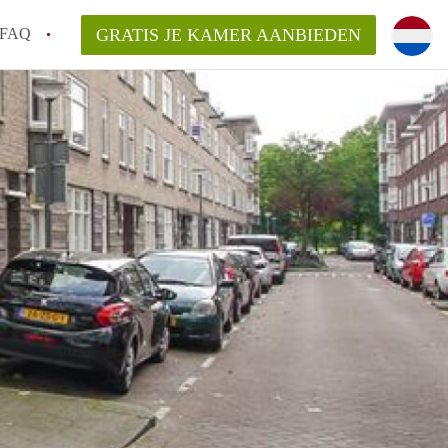
FAQ
GRATIS JE KAMER AANBIEDEN
 gemeente als ik een kamer huur in
el een kamer vind?
emiddeld in Rotterdam?
kan ik het beste wonen als student?
erdam?