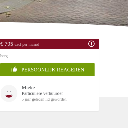
€ 795
excl per maand
borg
PERSOONLIJK REAGEREN
Mieke
Particuliere verhuurder
5 jaar geleden lid geworden