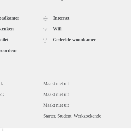
 badkamer
Internet
 keuken
Wifi
oilet
Gedeelde woonkamer
voordeur
d:
Maakt niet uit
d:
Maakt niet uit
Maakt niet uit
Starter
Student
Werkzoekende