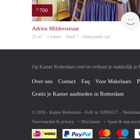
700
€
Adrien Mildersstraat
2
25 m
· 1 kamer · Vanaf ? - Onbepaalde tijd
Op Kamer Rotterdam vind en verhuur je makkelijk je
Over ons
Contact
Faq
Voor Makelaars
P
Gratis je Kamer aanbieden in Rotterdam
© 2026 - Kamer Rotterdam - KvK nr. 02094127 –
Nederlan
Voorwaarden & privacy
Disclaimer
Spam & nep-acco
Je rekent gemakkelijk af 
Je rekent gemak
Je rek