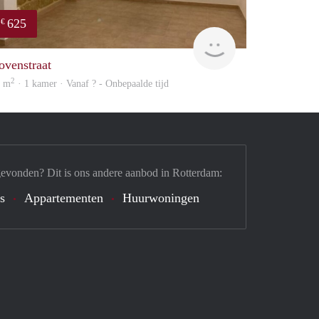
625
€
finder
ovenstraat
2
4 m
· 1 kamer · Vanaf ? - Onbepaalde tijd
gevonden? Dit is ons andere aanbod in Rotterdam:
's
Appartementen
Huurwoningen