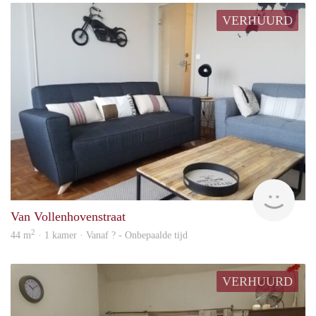
VERHUURD
finde
Van Vollenhovenstraat
2
44 m
· 1 kamer · Vanaf ? - Onbepaalde tijd
VERHUURD