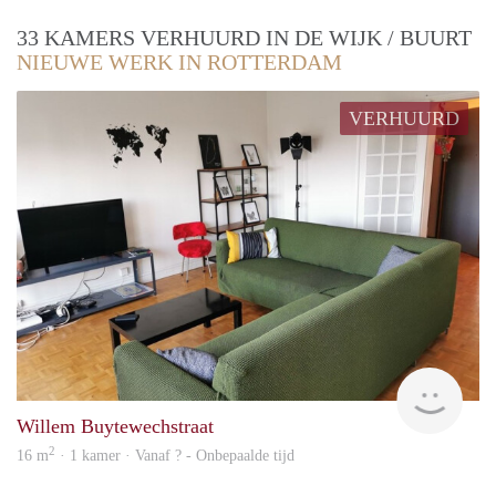
33 KAMERS VERHUURD IN DE WIJK / BUURT
NIEUWE WERK IN ROTTERDAM
VERHUURD
finde
Willem Buytewechstraat
2
16 m
· 1 kamer · Vanaf ? - Onbepaalde tijd