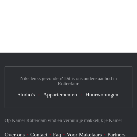
Niks leuks gevonden? Dit is ons andere aanbod in
Rotterdam:
Studio's
Appartementen
Huurwoningen
Op Kamer Rotterdam vind en verhuur je makkelijk je Kamer
Over ons
Contact
Faq
Voor Makelaars
Partners