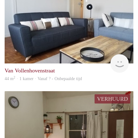
finde
Van Vollenhovenstraat
2
44 m
· 1 kamer · Vanaf ? - Onbepaalde tijd
VERHUURD