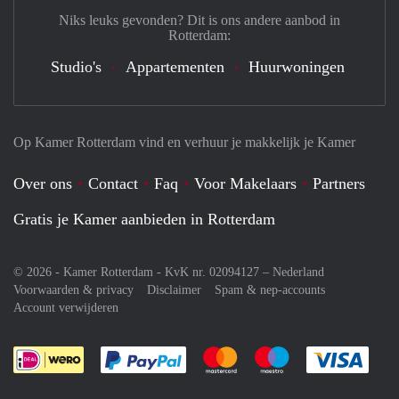
Niks leuks gevonden? Dit is ons andere aanbod in
Rotterdam:
Studio's
Appartementen
Huurwoningen
Op Kamer Rotterdam vind en verhuur je makkelijk je Kamer
Over ons
Contact
Faq
Voor Makelaars
Partners
Gratis je Kamer aanbieden in Rotterdam
© 2026 - Kamer Rotterdam - KvK nr. 02094127 –
Nederland
Voorwaarden & privacy
Disclaimer
Spam & nep-accounts
Account verwijderen
Je rekent gemakkelijk af met Paypal
Je rekent gemakkelijk af met M
Je rekent gemakkelij
Je re