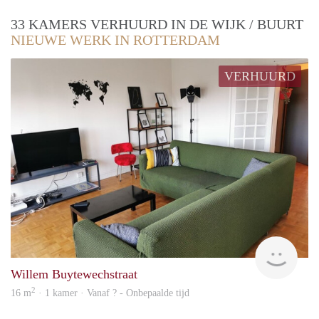
33 KAMERS VERHUURD IN DE WIJK / BUURT
NIEUWE WERK IN ROTTERDAM
VERHUURD
finde
Willem Buytewechstraat
2
16 m
· 1 kamer · Vanaf ? - Onbepaalde tijd