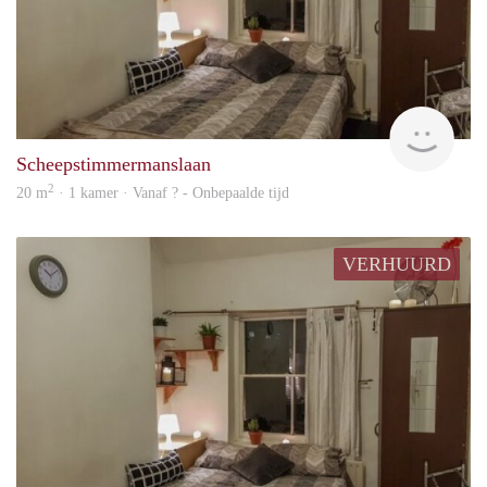
finde
Scheepstimmermanslaan
2
20 m
· 1 kamer · Vanaf ? - Onbepaalde tijd
VERHUURD