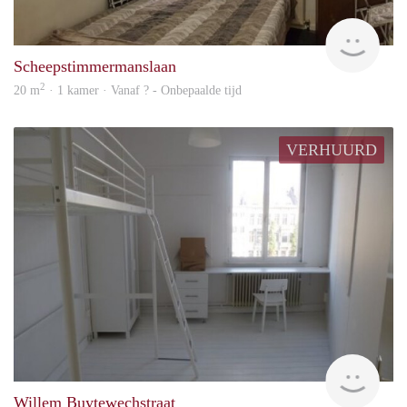
rent
Scheepstimmermanslaan
2
20 m
· 1 kamer · Vanaf ? - Onbepaalde tijd
VERHUURD
finde
Willem Buytewechstraat