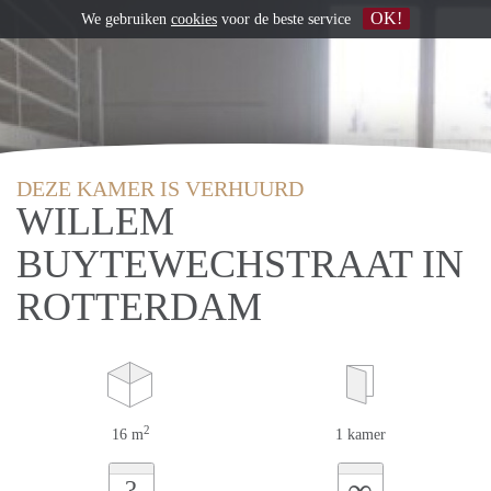
OK!
We gebruiken
cookies
voor de beste service
DEZE KAMER IS VERHUURD
WILLEM
BUYTEWECHSTRAAT IN
ROTTERDAM
2
16 m
1 kamer
∞
?