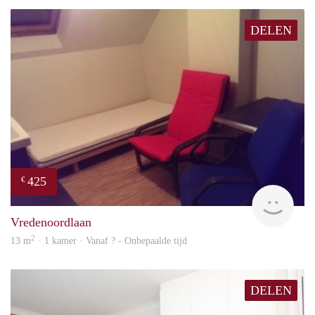
DELEN
425
€
rent
Vredenoordlaan
2
13 m
· 1 kamer · Vanaf ? - Onbepaalde tijd
DELEN