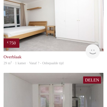
750
€
Woni
Overblaak
2
29 m
· 1 kamer · Vanaf ? - Onbepaalde tijd
DELEN