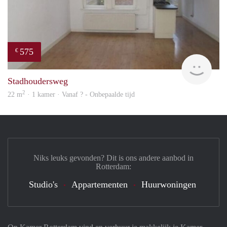
575
€
finde
Stadhoudersweg
2
22 m
· 1 kamer · Vanaf ? - Onbepaalde tijd
Niks leuks gevonden? Dit is ons andere aanbod in
Rotterdam:
Studio's
Appartementen
Huurwoningen