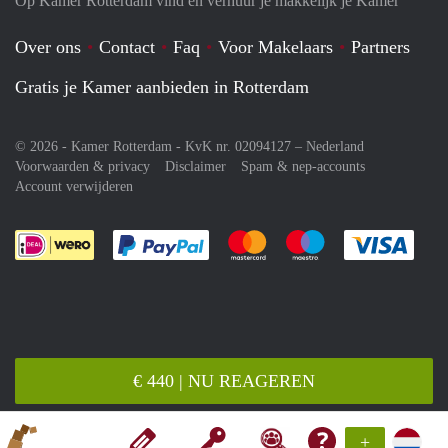
Op Kamer Rotterdam vind en verhuur je makkelijk je Kamer
Over ons
Contact
Faq
Voor Makelaars
Partners
Gratis je Kamer aanbieden in Rotterdam
© 2026 - Kamer Rotterdam - KvK nr. 02094127 –
Nederland
Voorwaarden & privacy
Disclaimer
Spam & nep-accounts
Account verwijderen
Je rekent gemakkelijk af met Paypal
Je rekent gemakkelijk af met M
Je rekent gemakkelij
Je re
€ 440 | NU REAGEREN
+