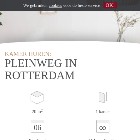
OK!
We gebruiken
cookies
voor de beste service
KAMER HUREN:
PLEINWEG IN
ROTTERDAM
2
20 m
1 kamer
∞
06