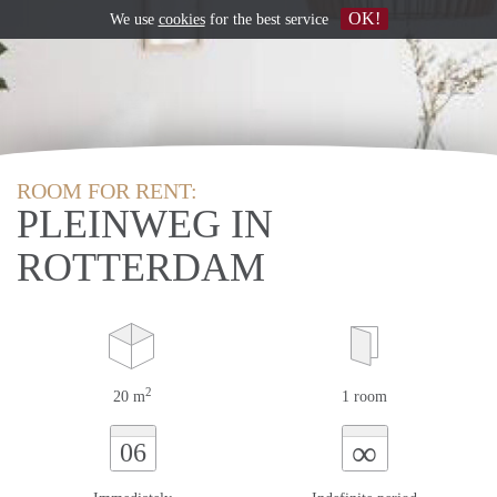
OK!
We use
cookies
for the best service
ROOM FOR RENT:
PLEINWEG IN
ROTTERDAM
2
20 m
1 room
∞
06