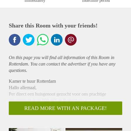
Immediately
Indefinite period
Share this Room with your friends!
On this page you will find all information of this Room in
Rotterdam. You can contact the advertiser if you have any
questions.
Kamer te huur Rotterdam
Hallo allemaal,
Per direct een huisgenoot gezocht voor ons prachtige
appartement (van 100 m2) in Rotterdam:-)
Omschrijving
READ MORE WITH AN PACKAGE!
Reeds opgeknapt en zeer licht appartement wat zich bevindt
op loopafstand van winkelcentrum Zuidplein met diverse
winkels voor dagelijkse boodschappen, restaurantjes en