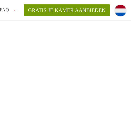
FAQ
GRATIS JE KAMER AANBIEDEN
 gemeente als ik een kamer huur in
el een kamer vind?
emiddeld in Rotterdam?
kan ik het beste wonen als student?
erdam?