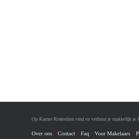
Op Kamer Rotterdam vind en verhuur je makkelijk je
Over ons
Contact
Faq
Voor Makelaars
P