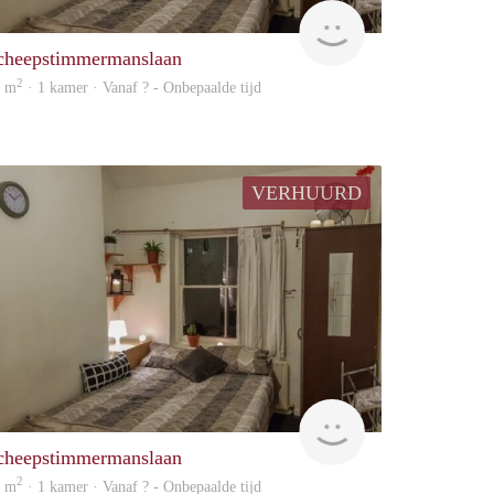
rent
cheepstimmermanslaan
2
0 m
· 1 kamer · Vanaf ? - Onbepaalde tijd
VERHUURD
rent
cheepstimmermanslaan
2
0 m
· 1 kamer · Vanaf ? - Onbepaalde tijd