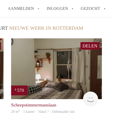
AANMELDEN
INLOGGEN
GEZOCHT
Moet ik mij inschrijven bij de
UURT
NIEUWE WERK IN ROTTERDAM
Rotterdam?
Hoe groot is de kans dat ik sn
DELEN
Wat kost een studentenkamer g
In welke wijken van Rotterdam 
Hoe vind ik een kamer in Rott
Alle veelgestelde vragen
570
€
finder
Woning
Scheepstimmermanslaan
2
20 m
· 1 kamer · Vanaf ? - Onbepaalde tijd