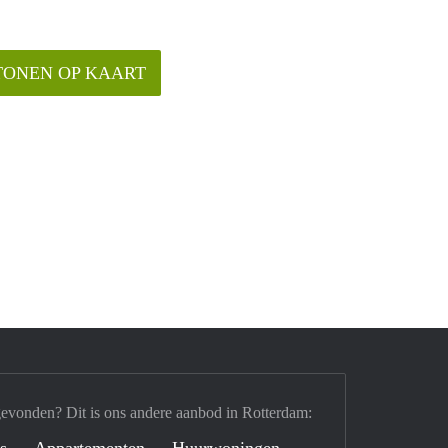
TONEN OP KAART
gevonden? Dit is ons andere aanbod in Rotterdam:
's
Appartementen
Huurwoningen