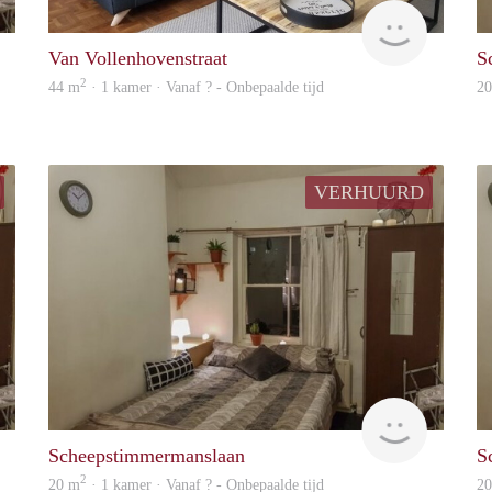
rent
finder
Van Vollenhovenstraat
S
2
44 m
· 1 kamer · Vanaf ? - Onbepaalde tijd
2
VERHUURD
rent
rent
Scheepstimmermanslaan
S
2
20 m
· 1 kamer · Vanaf ? - Onbepaalde tijd
2