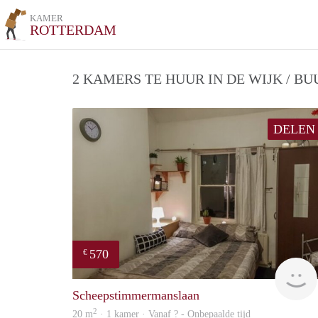
KAMER
ROTTERDAM
2 KAMERS TE HUUR IN DE WIJK / B
DELEN
570
€
Scheepstimmermanslaan
2
20 m
· 1 kamer · Vanaf ? - Onbepaalde tijd