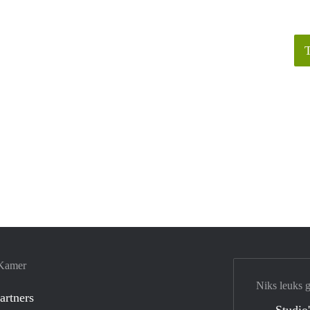
 Kamer
Niks leuks 
artners
Studio