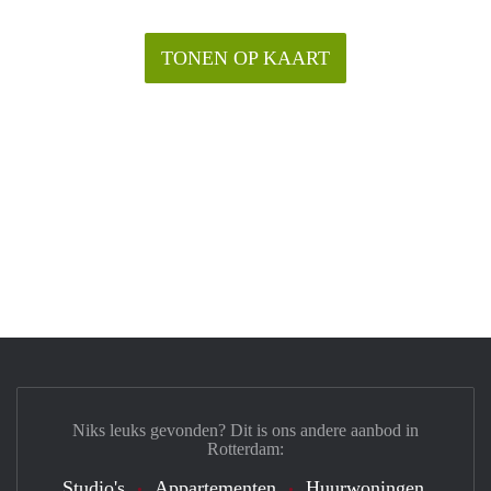
TONEN OP KAART
Niks leuks gevonden? Dit is ons andere aanbod in
Rotterdam:
Studio's
Appartementen
Huurwoningen