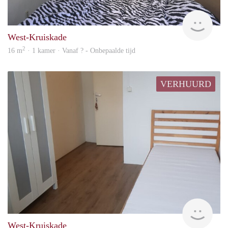
Vast
West-Kruiskade
2
16 m
· 1 kamer · Vanaf ? - Onbepaalde tijd
VERHUURD
Vast
West-Kruiskade