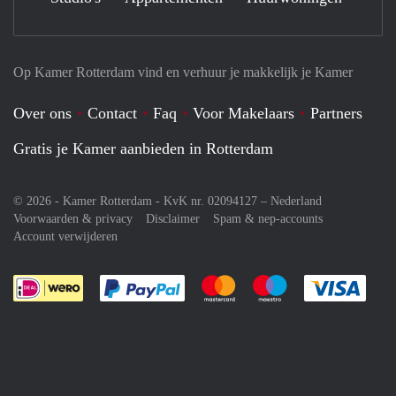
Op Kamer Rotterdam vind en verhuur je makkelijk je Kamer
Over ons
Contact
Faq
Voor Makelaars
Partners
Gratis je Kamer aanbieden in Rotterdam
© 2026 - Kamer Rotterdam - KvK nr. 02094127 –
Nederland
Voorwaarden & privacy
Disclaimer
Spam & nep-accounts
Account verwijderen
Je rekent gemakkelijk af met Paypal
Je rekent gemakkelijk af met M
Je rekent gemakkelij
Je re