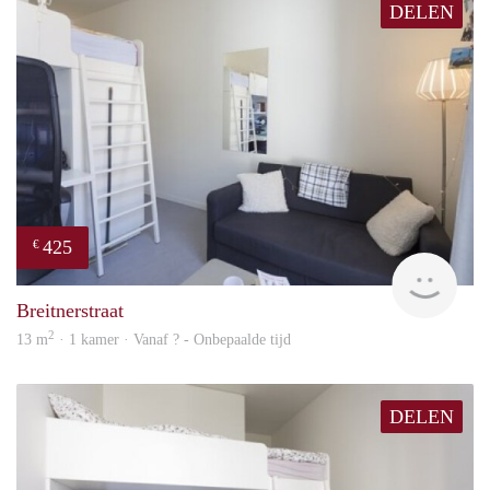
DELEN
425
€
finde
Breitnerstraat
2
13 m
· 1 kamer · Vanaf ? - Onbepaalde tijd
DELEN