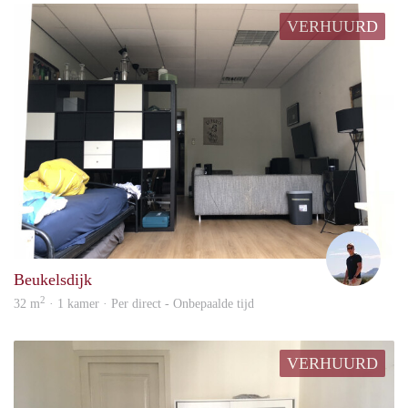
VERHUURD
Henk
Beukelsdijk
2
32 m
· 1 kamer · Per direct - Onbepaalde tijd
VERHUURD