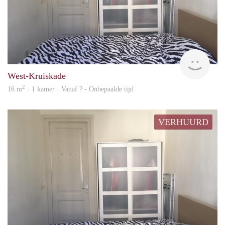
Vast
West-Kruiskade
2
16 m
· 1 kamer · Vanaf ? - Onbepaalde tijd
VERHUURD