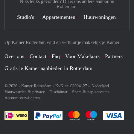
Niks leuks gevonden? Dit is ons andere aanbod in
Rotterdam:
Studio's
Appartementen
Huurwoningen
Op Kamer Rotterdam vind en verhuur je makkelijk je Kamer
Over ons
Contact
Faq
Voor Makelaars
Partners
Gratis je Kamer aanbieden in Rotterdam
© 2026 - Kamer Rotterdam - KvK nr. 02094127 –
Nederland
Voorwaarden & privacy
Disclaimer
Spam & nep-accounts
Account verwijderen
Je rekent gemakkelijk af met Paypal
Je rekent gemakkelijk af met M
Je rekent gemakkelij
Je re