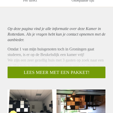
Per direct
Onbepaalde tijd
Op deze pagina vind je alle informatie over deze Kamer in
Rotterdam. Als je vragen hebt kun je contact opnemen met de
aanbieder.
Omdat 1 van mijn huisgenoten toch in Groningen gaat
studeren, is er op de Beukelsdijk een kamer vrij!
We zijn een zeer gezellig huis met 3 gasten op zoek naar een
4e. Het huis is zeer groot, we zitten vaak met z’n alle in onze
grote tuin of op ons dakterras.
LEES MEER MET EEN PAKKET!
We wonen op ongeveer 5 minuten fietsen van Rotterdam
centraal en dus 6 min fietsen van Biergarten, Bird, Bar etc.
Helaas wel 15 min fietsen van Superdisco.
De kamer is 31 m2 en is direct gelegen aan de tuin.
Mocht je geïnteresseerd zijn of iemand weten stuur me dan
een pm