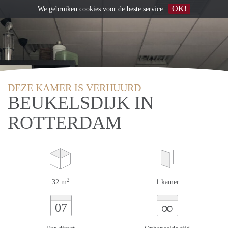
OK!
We gebruiken
cookies
voor de beste service
DEZE KAMER IS VERHUURD
BEUKELSDIJK IN
ROTTERDAM
2
32 m
1 kamer
∞
07