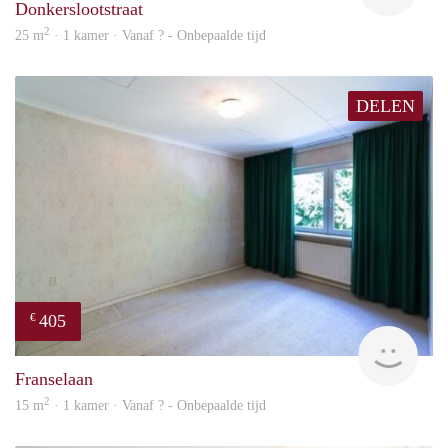
Donkerslootstraat
2
25 m
· 1 kamer · Vanaf ? - Onbepaalde tijd
DELEN
405
€
finde
Franselaan
2
15 m
· 1 kamer · Vanaf ? - Onbepaalde tijd