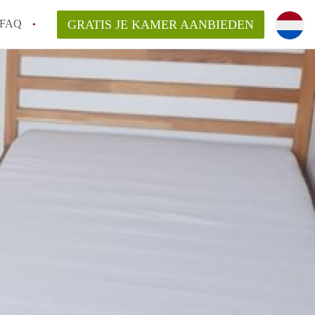
FAQ
GRATIS JE KAMER AANBIEDEN
 gemeente als ik een kamer huur in
el een kamer vind?
emiddeld in Rotterdam?
kan ik het beste wonen als student?
erdam?