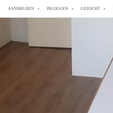
AANMELDEN
INLOGGEN
GEZOCHT
Moet ik mij inschrijven bij de
Rotterdam?
Hoe groot is de kans dat ik sn
Wat kost een studentenkamer g
In welke wijken van Rotterdam 
Hoe vind ik een kamer in Rott
Alle veelgestelde vragen