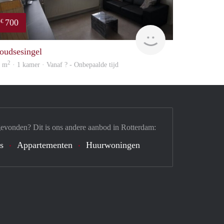
700
€
rent
oudsesingel
2
8 m
· 1 kamer · Vanaf ? - Onbepaalde tijd
gevonden? Dit is ons andere aanbod in Rotterdam:
's
Appartementen
Huurwoningen