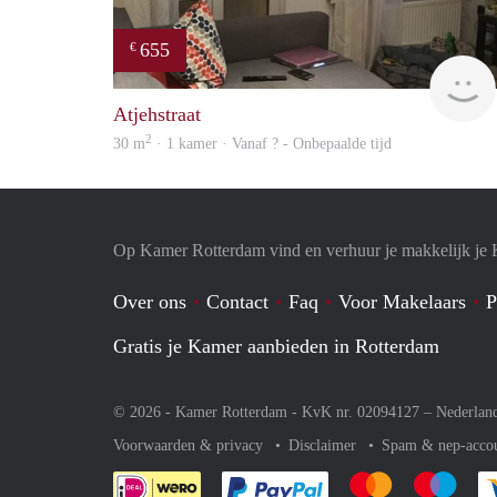
655
€
Atjehstraat
2
30 m
· 1 kamer · Vanaf ? - Onbepaalde tijd
Op Kamer Rotterdam vind en verhuur je makkelijk je
Over ons
Contact
Faq
Voor Makelaars
P
Gratis je Kamer aanbieden in Rotterdam
© 2026 - Kamer Rotterdam - KvK nr. 02094127 –
Nederlan
Voorwaarden & privacy
Disclaimer
Spam & nep-acco
Je rekent gemakkelijk af 
Je rekent gemak
Je rek