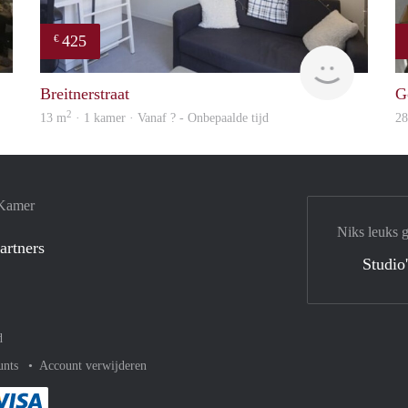
425
€
Woning
Woning
Breitnerstraat
G
2
13 m
· 1 kamer · Vanaf ? - Onbepaalde tijd
2
 Kamer
Niks leuks 
artners
Studio
d
unts
Account verwijderen
met Paypal
kelijk af met Mastercard
ent gemakkelijk af met Meastro
Je rekent gemakkelijk af met Visa