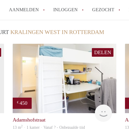
AANMELDEN
INLOGGEN
GEZOCHT
Moet ik mij inschrijven bij de
UURT
KRALINGEN WEST IN ROTTERDAM
Rotterdam?
Hoe groot is de kans dat ik sn
DELEN
Wat kost een studentenkamer g
In welke wijken van Rotterdam 
Hoe vind ik een kamer in Rott
Alle veelgestelde vragen
450
€
finder
rent
Adamshofstraat
A
2
13 m
· 1 kamer · Vanaf ? - Onbepaalde tijd
1