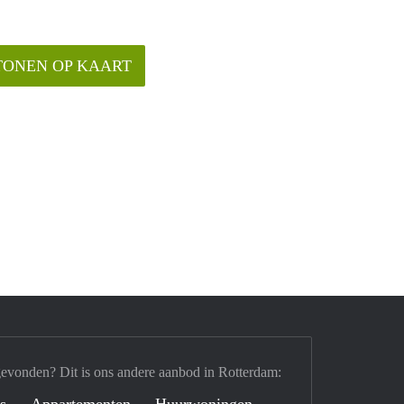
TONEN OP KAART
gevonden? Dit is ons andere aanbod in Rotterdam:
's
Appartementen
Huurwoningen