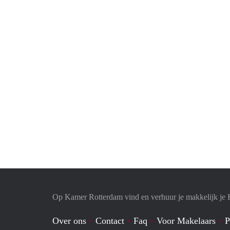
Op Kamer Rotterdam vind en verhuur je makkelijk je
Over ons
Contact
Faq
Voor Makelaars
P