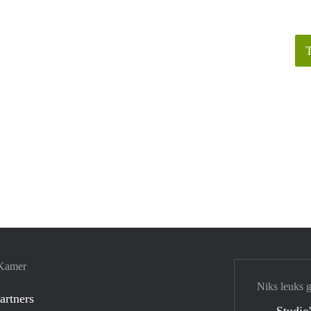
 Kamer
Niks leuks 
artners
Studio