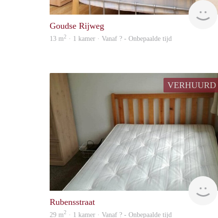
Goudse Rijweg
2
13 m
· 1 kamer · Vanaf ? - Onbepaalde tijd
VERHUURD
Rubensstraat
2
29 m
· 1 kamer · Vanaf ? - Onbepaalde tijd