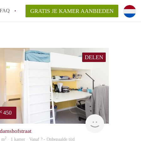
FAQ
GRATIS JE KAMER AANBIEDEN
 gemeente als ik een kamer huur in
el een kamer vind?
DELEN
emiddeld in Rotterdam?
kan ik het beste wonen als student?
erdam?
450
€
finder
damshofstraat
2
3 m
· 1 kamer · Vanaf ? - Onbepaalde tijd