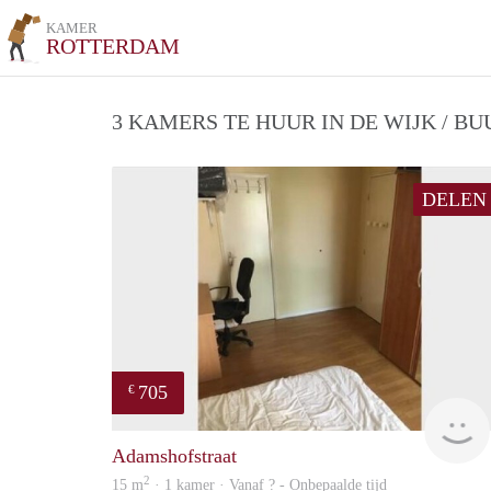
KAMER
ROTTERDAM
3 KAMERS TE HUUR IN DE WIJK / B
DELEN
705
€
Adamshofstraat
2
15 m
· 1 kamer · Vanaf ? - Onbepaalde tijd