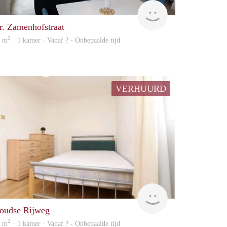
finder
r. Zamenhofstraat
2
8 m
· 1 kamer · Vanaf ? - Onbepaalde tijd
VERHUURD
rent
oudse Rijweg
2
3 m
· 1 kamer · Vanaf ? - Onbepaalde tijd