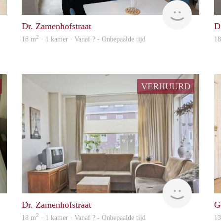
Woning
finder
Dr. Zamenhofstraat
D
2
18 m
· 1 kamer · Vanaf ? - Onbepaalde tijd
1
VERHUURD
Woning
Woning
Dr. Zamenhofstraat
G
2
18 m
· 1 kamer · Vanaf ? - Onbepaalde tijd
1