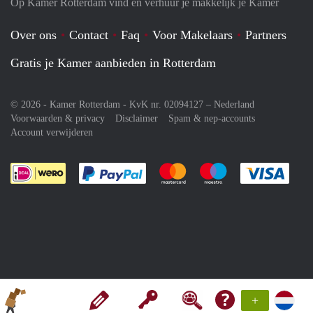
Op Kamer Rotterdam vind en verhuur je makkelijk je Kamer
Over ons
Contact
Faq
Voor Makelaars
Partners
Gratis je Kamer aanbieden in Rotterdam
© 2026 - Kamer Rotterdam - KvK nr. 02094127 –
Nederland
Voorwaarden & privacy
Disclaimer
Spam & nep-accounts
Account verwijderen
Je rekent gemakkelijk af met Paypal
Je rekent gemakkelijk af met M
Je rekent gemakkelij
Je re
+