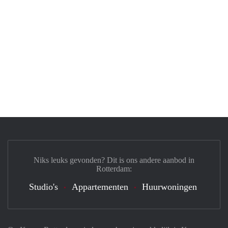
Niks leuks gevonden? Dit is ons andere aanbod in
Rotterdam:
Studio's
Appartementen
Huurwoningen