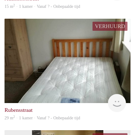
2
15 m
· 1 kamer · Vanaf ? - Onbepaalde tijd
VERHUURD
finde
Rubensstraat
2
29 m
· 1 kamer · Vanaf ? - Onbepaalde tijd