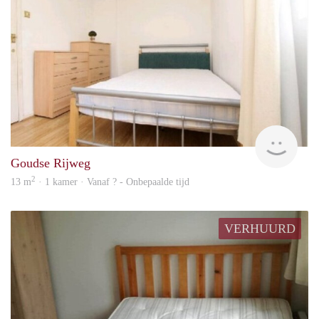
rent
Goudse Rijweg
2
13 m
· 1 kamer · Vanaf ? - Onbepaalde tijd
VERHUURD