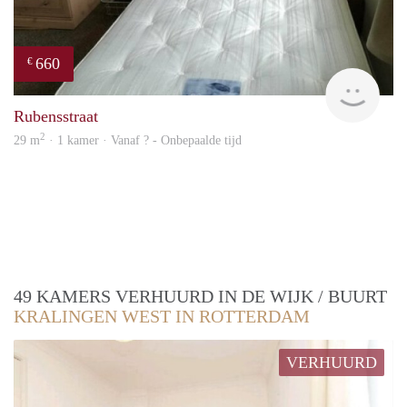
660
€
rent
Rubensstraat
2
29 m
· 1 kamer · Vanaf ? - Onbepaalde tijd
49 KAMERS VERHUURD IN DE WIJK / BUURT
KRALINGEN WEST IN ROTTERDAM
VERHUURD