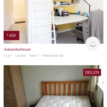
450
€
finde
Adamshofstraat
2
13 m
· 1 kamer · Vanaf ? - Onbepaalde tijd
DELEN