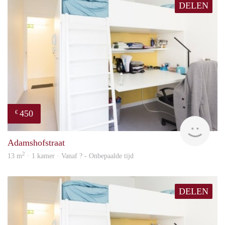
DELEN
450
€
rent
Adamshofstraat
2
13 m
· 1 kamer · Vanaf ? - Onbepaalde tijd
DELEN