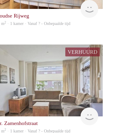
Woning
oudse Rijweg
2
3 m
· 1 kamer · Vanaf ? - Onbepaalde tijd
VERHUURD
rent
r. Zamenhofstraat
2
8 m
· 1 kamer · Vanaf ? - Onbepaalde tijd