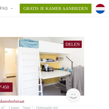
FAQ
GRATIS JE KAMER AANBIEDEN
 gemeente als ik een kamer huur in
el een kamer vind?
DELEN
emiddeld in Rotterdam?
kan ik het beste wonen als student?
erdam?
450
€
finder
damshofstraat
2
3 m
· 1 kamer · Vanaf ? - Onbepaalde tijd