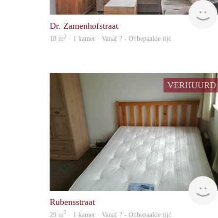
Dr. Zamenhofstraat
2
18 m
· 1 kamer · Vanaf ? - Onbepaalde tijd
VERHUURD
Rubensstraat
2
29 m
· 1 kamer · Vanaf ? - Onbepaalde tijd