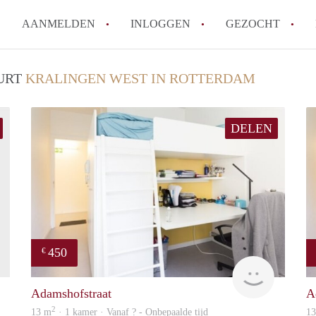
AANMELDEN
INLOGGEN
GEZOCHT
Moet ik mij inschrijven bij de
UURT
KRALINGEN WEST IN ROTTERDAM
Rotterdam?
Hoe groot is de kans dat ik sn
DELEN
Wat kost een studentenkamer g
In welke wijken van Rotterdam 
Hoe vind ik een kamer in Rott
Alle veelgestelde vragen
450
€
finder
rent
Adamshofstraat
A
2
13 m
· 1 kamer · Vanaf ? - Onbepaalde tijd
1