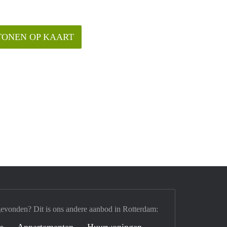
TONEN OP KAART
gevonden? Dit is ons andere aanbod in Rotterdam:
's
Appartementen
Huurwoningen