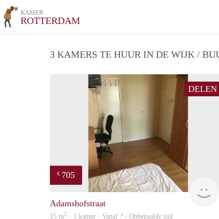
KAMER
ROTTERDAM
3 KAMERS TE HUUR IN DE WIJK / B
DELEN
705
€
Adamshofstraat
2
15 m
· 1 kamer · Vanaf ? - Onbepaalde tijd