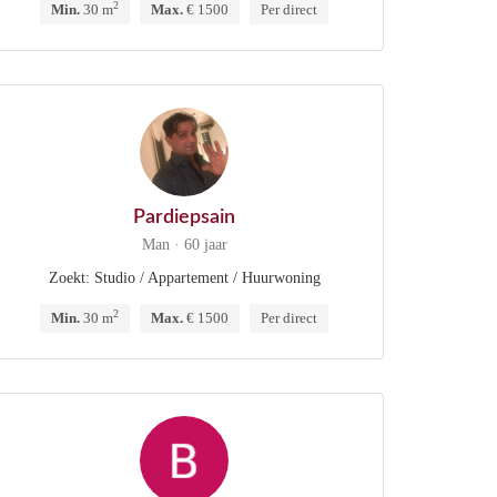
2
Min.
30 m
Max.
€ 1500
Per direct
Pardiepsain
Man · 60 jaar
Zoekt: Studio / Appartement / Huurwoning
2
Min.
30 m
Max.
€ 1500
Per direct