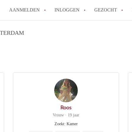
AANMELDEN
INLOGGEN
GEZOCHT
Moet ik mij inschrijven bij de
TTERDAM
Rotterdam?
Hoe groot is de kans dat ik sn
Wat kost een studentenkamer g
In welke wijken van Rotterdam 
Hoe vind ik een kamer in Rott
Alle veelgestelde vragen
Roos
Vrouw · 19 jaar
Zoekt: Kamer