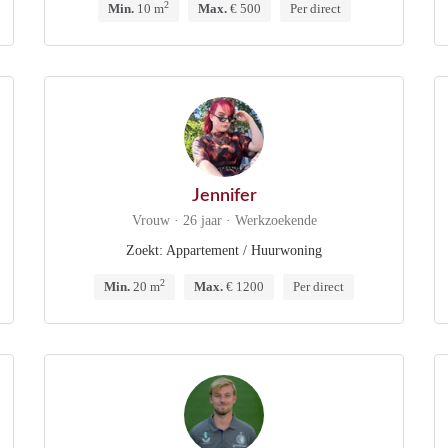
2
Min.
10 m
Max.
€ 500
Per direct
Jennifer
Vrouw · 26 jaar · Werkzoekende
Zoekt: Appartement / Huurwoning
2
Min.
20 m
Max.
€ 1200
Per direct