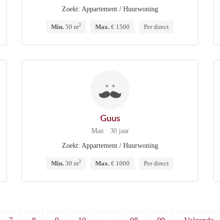
Zoekt: Appartement / Huurwoning
2
Min.
50 m
Max.
€ 1500
Per direct
Guus
Man · 30 jaar
Zoekt: Appartement / Huurwoning
2
Min.
30 m
Max.
€ 1000
Per direct