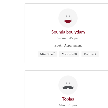
Soumia boulydam
Vrouw · 45 jaar
Zoekt: Appartement
2
Min.
30 m
Max.
€ 700
Per direct
Tobias
Man · 25 jaar