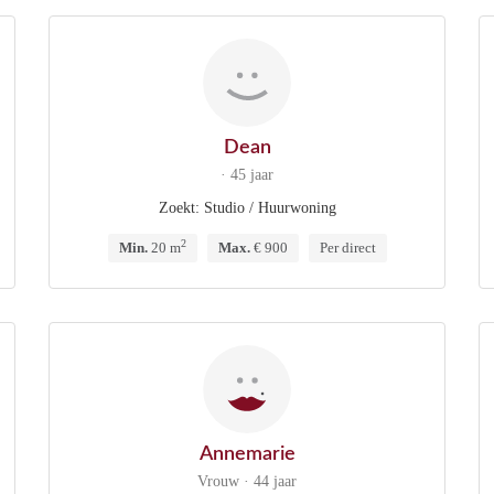
Dean
· 45 jaar
Zoekt: Studio / Huurwoning
2
Min.
20 m
Max.
€ 900
Per direct
Annemarie
Vrouw · 44 jaar