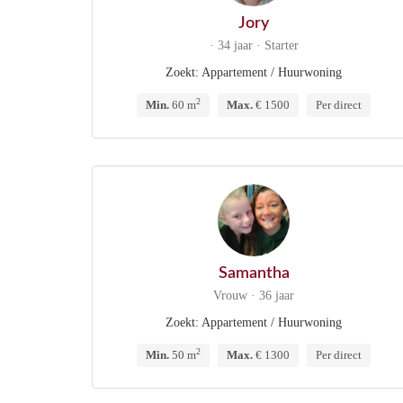
Jory
· 34 jaar · Starter
Zoekt: Appartement / Huurwoning
2
Min.
60 m
Max.
€ 1500
Per direct
Samantha
Vrouw · 36 jaar
Zoekt: Appartement / Huurwoning
2
Min.
50 m
Max.
€ 1300
Per direct