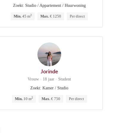
Zoekt: Studio / Appartement / Huurwoning
2
Min.
45 m
Max.
€ 1250
Per direct
Jorinde
Vrouw · 18 jaar · Student
Zoekt: Kamer / Studio
2
Min.
10 m
Max.
€ 750
Per direct