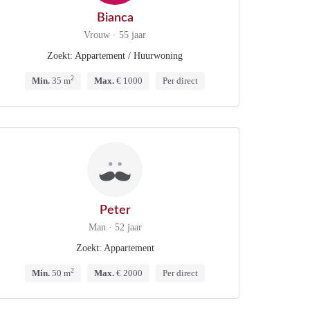
Bianca
Vrouw · 55 jaar
Zoekt: Appartement / Huurwoning
2
Min.
35 m
Max.
€ 1000
Per direct
Peter
Man · 52 jaar
Zoekt: Appartement
2
Min.
50 m
Max.
€ 2000
Per direct