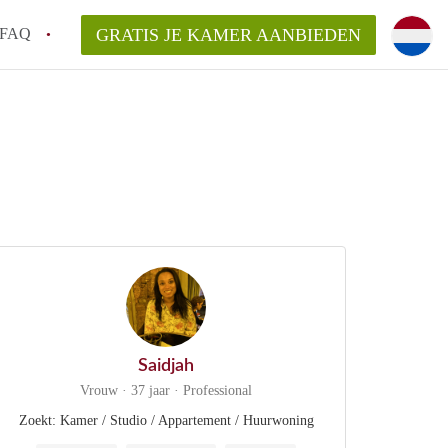
FAQ
GRATIS JE KAMER AANBIEDEN
 gemeente als ik een kamer huur in
el een kamer vind?
emiddeld in Rotterdam?
kan ik het beste wonen als student?
erdam?
Saidjah
Vrouw · 37 jaar · Professional
Zoekt: Kamer / Studio / Appartement / Huurwoning