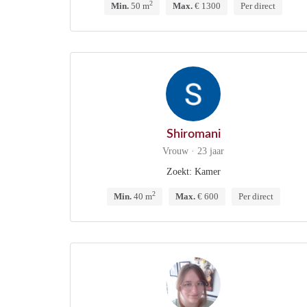
2
Min.
50 m
Max.
€ 1300
Per direct
Shiromani
Vrouw · 23 jaar
Zoekt: Kamer
2
Min.
40 m
Max.
€ 600
Per direct