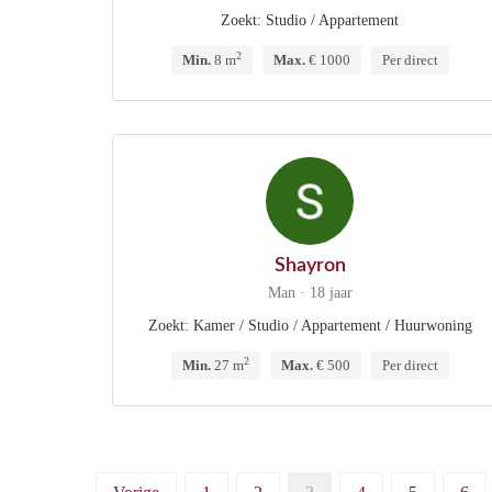
Zoekt: Studio / Appartement
2
Min.
8 m
Max.
€ 1000
Per direct
Shayron
Man · 18 jaar
Zoekt: Kamer / Studio / Appartement / Huurwoning
2
Min.
27 m
Max.
€ 500
Per direct