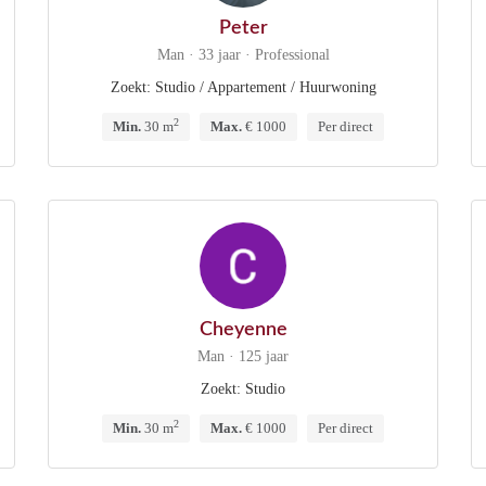
Peter
Man · 33 jaar · Professional
Zoekt: Studio / Appartement / Huurwoning
2
Min.
30 m
Max.
€ 1000
Per direct
Cheyenne
Man · 125 jaar
Zoekt: Studio
2
Min.
30 m
Max.
€ 1000
Per direct