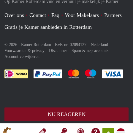
Op Kamer Rotterdam vind en verhuur je makkelijk je Kamer
Over ons
Contact
Faq
Voor Makelaars
Partners
Gratis je Kamer aanbieden in Rotterdam
© 2026 - Kamer Rotterdam - KvK nr. 02094127 –
Nederland
Voorwaarden & privacy
Disclaimer
Spam & nep-accounts
Account verwijderen
Je rekent gemakkelijk af met Paypal
Je rekent gemakkelijk af met M
Je rekent gemakkelij
Je re
NU REAGEREN
+