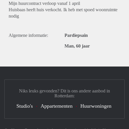
Mijn huurcontract verloop vanaf 1 april
Huisbaas heeft huis verkocht. Ik heb met spoed woonruimte
nodig
Algemene informatie:
Pardiepsain
Man, 60 jaar
Niks leuks gevonden? Dit is ons andere aanbod in
Rotterdam:
Studio's
Appartementen
Huurwoningen