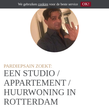
OK!
We gebruiken
cookies
voor de beste service
PARDIEPSAIN ZOEKT:
EEN STUDIO /
APPARTEMENT /
HUURWONING IN
ROTTERDAM