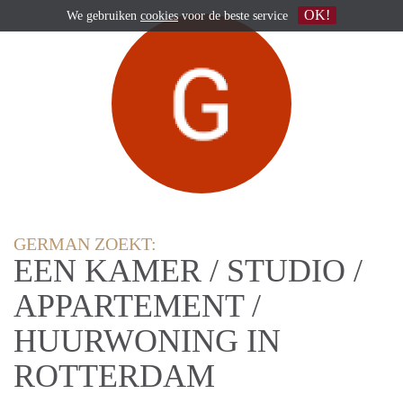
OK!
We gebruiken
cookies
voor de beste service
GERMAN ZOEKT:
EEN KAMER / STUDIO /
APPARTEMENT /
HUURWONING IN
ROTTERDAM