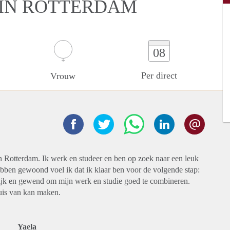
 IN ROTTERDAM
08
Per direct
Vrouw
n Rotterdam. Ik werk en studeer en ben op zoek naar een leuk
ebben gewoond voel ik dat ik klaar ben voor de volgende stap:
ijk en gewend om mijn werk en studie goed te combineren.
huis van kan maken.
Yaela