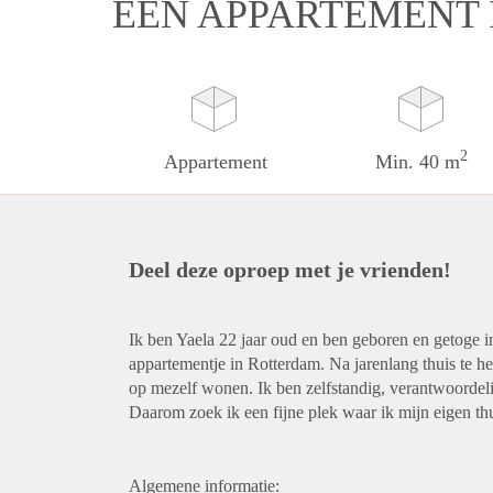
EEN APPARTEMENT
2
Appartement
Min. 40 m
Deel deze oproep met je vrienden!
Ik ben Yaela 22 jaar oud en ben geboren en getoge i
appartementje in Rotterdam. Na jarenlang thuis te h
op mezelf wonen. Ik ben zelfstandig, verantwoordel
Daarom zoek ik een fijne plek waar ik mijn eigen t
Algemene informatie: