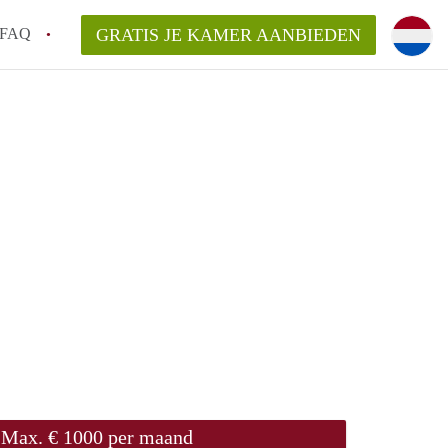
FAQ
GRATIS JE KAMER AANBIEDEN
 gemeente als ik een kamer huur in
el een kamer vind?
emiddeld in Rotterdam?
kan ik het beste wonen als student?
erdam?
Max. € 1000 per maand