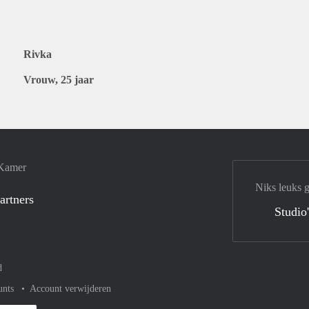
Rivka
Vrouw, 25 jaar
 Kamer
Niks leuks 
artners
Studio
d
unts
Account verwijderen