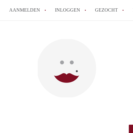
AANMELDEN
INLOGGEN
GEZOCHT
Moet ik mij inschrijven bij de
Rotterdam?
Hoe groot is de kans dat ik sn
Wat kost een studentenkamer g
In welke wijken van Rotterdam 
Hoe vind ik een kamer in Rott
Alle veelgestelde vragen