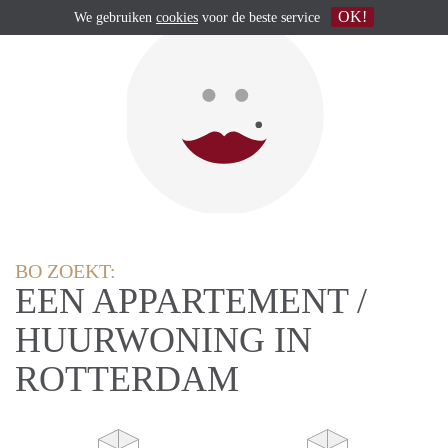
OK!
We gebruiken
cookies
voor de beste service
BO ZOEKT:
EEN APPARTEMENT /
HUURWONING IN
ROTTERDAM