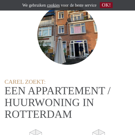
OK!
We gebruiken
cookies
voor de beste service
CAREL ZOEKT:
EEN APPARTEMENT /
HUURWONING IN
ROTTERDAM