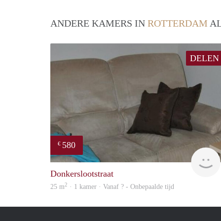
ANDERE KAMERS IN
ROTTERDAM
AL
DELEN
580
€
Donkerslootstraat
2
25 m
· 1 kamer · Vanaf ? - Onbepaalde tijd