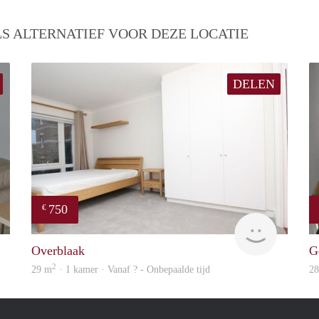
S ALTERNATIEF VOOR DEZE LOCATIE
DELEN
750
€
Woning
Woning
Overblaak
G
2
29 m
· 1 kamer · Vanaf ? - Onbepaalde tijd
2