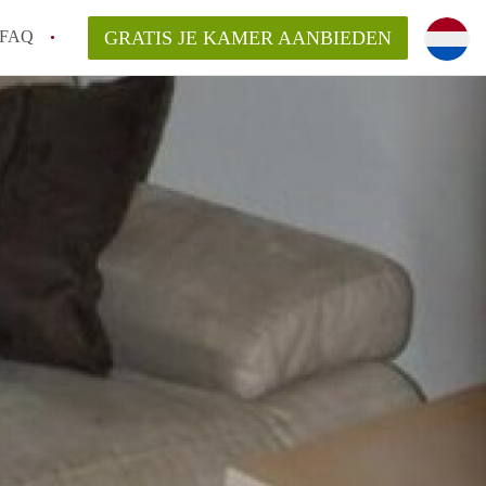
FAQ
GRATIS JE KAMER AANBIEDEN
 gemeente als ik een kamer huur in
el een kamer vind?
emiddeld in Rotterdam?
kan ik het beste wonen als student?
erdam?