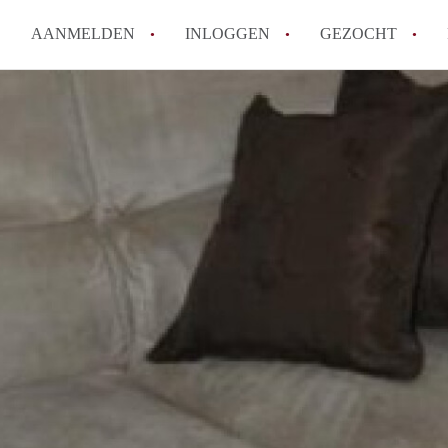
AANMELDEN
INLOGGEN
GEZOCHT
Moet ik mij inschrijven bij de
Rotterdam?
Hoe groot is de kans dat ik sn
Wat kost een studentenkamer g
In welke wijken van Rotterdam 
Hoe vind ik een kamer in Rott
Alle veelgestelde vragen