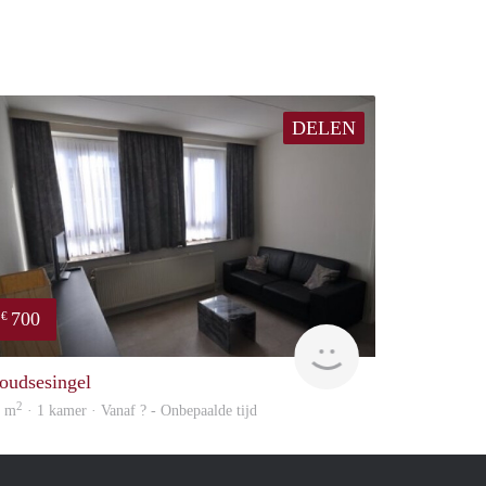
DELEN
700
€
rent
oudsesingel
2
8 m
· 1 kamer · Vanaf ? - Onbepaalde tijd