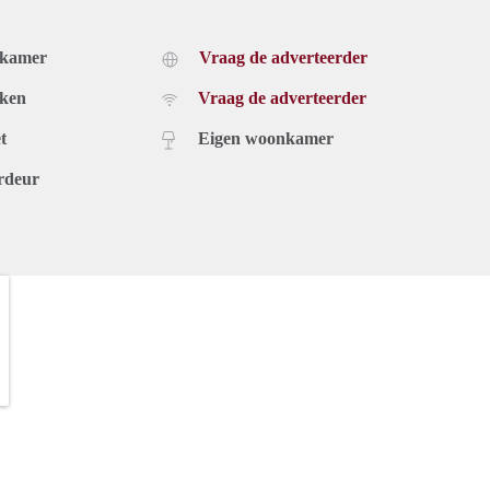
dkamer
Vraag de adverteerder
uken
Vraag de adverteerder
t
Eigen woonkamer
rdeur