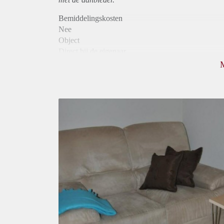
Bemiddelingskosten
Nee
Object
Direct bij de eigenaar
Borg
560
Garantiestelling
Mogelijk
Huurtoeslag
Mogelijk
Inkomen eis
3,1 X Maandhuur Bruto
Huurtermijn
Onbepaalde termijn
Oplevering
Gestoffeerd