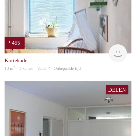
455
€
finde
Kortekade
2
10 m
· 1 kamer · Vanaf ? - Onbepaalde tijd
DELEN