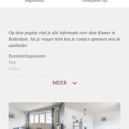
Begindatum
Onbepaalde tijd
Op deze pagina vind je alle informatie over deze Kamer in
Rotterdam. Als je vragen hebt kun je contact opnemen met de
aanbieder.
Bemiddelingskosten
Nee
Object
Direct bij de eigenaar
Borg
MEER
780
Garantiestelling
Mogelijk
Huurtoeslag
Mogelijk
Inkomen eis
2,8 X De bruto huur