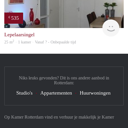
535
€
finde
Lepelaarsingel
2
25 m
· 1 kamer · Vanaf ? - Onbepaalde tijd
Niks leuks gevonden? Dit is ons andere aanbod in
Rotterdam:
Studio's
Appartementen
Huurwoningen
Op Kamer Rotterdam vind en verhuur je makkelijk je Kamer