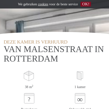
OK!
We gebruiken
cookies
voor de beste service
DEZE KAMER IS VERHUURD
VAN MALSENSTRAAT IN
ROTTERDAM
2
38 m
1 kamer
∞
?