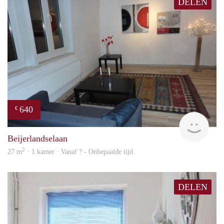
DELEN
640
€
finde
Beijerlandselaan
2
27 m
· 1 kamer · Vanaf ? - Onbepaalde tijd
DELEN