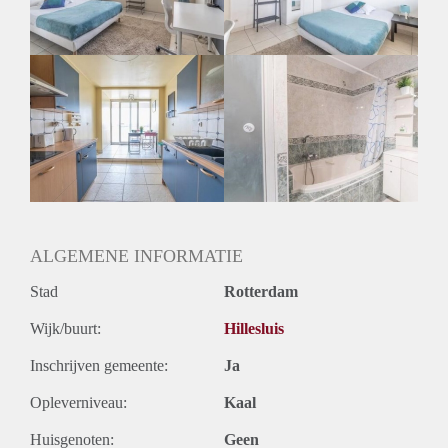
Huurtermijn
Onbepaalde termijn
Oplevering
Gestoffeerd
ALGEMENE INFORMATIE
Stad
Rotterdam
Wijk/buurt:
Hillesluis
Inschrijven gemeente:
Ja
Opleverniveau:
Kaal
Huisgenoten:
Geen