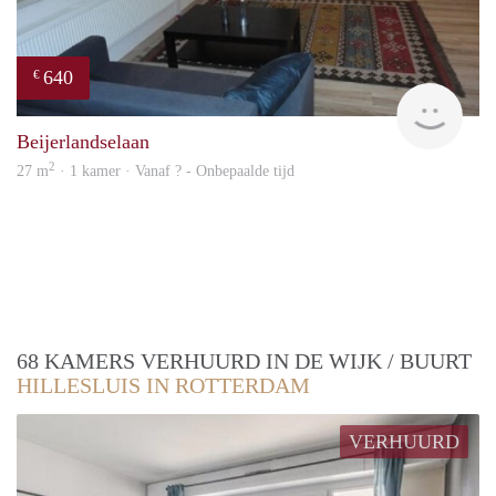
640
€
finde
Beijerlandselaan
2
27 m
· 1 kamer · Vanaf ? - Onbepaalde tijd
68 KAMERS VERHUURD IN DE WIJK / BUURT
HILLESLUIS IN ROTTERDAM
VERHUURD