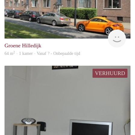
Woni
Groene Hilledijk
2
64 m
· 1 kamer · Vanaf ? - Onbepaalde tijd
VERHUURD