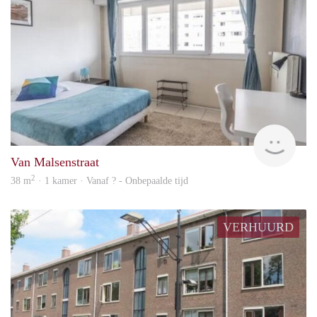
Woni
Van Malsenstraat
2
38 m
· 1 kamer · Vanaf ? - Onbepaalde tijd
VERHUURD