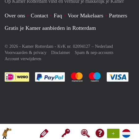
Op Kamer Rotterdam vind en verhuur je makkelijk je Kamer
Over ons
Contact
Faq
Voor Makelaars
Partners
Gratis je Kamer aanbieden in Rotterdam
© 2026 - Kamer Rotterdam - KvK nr. 02094127 –
Nederland
Voorwaarden & privacy
Disclaimer
Spam & nep-accounts
Account verwijderen
Je rekent gemakkelijk af met Paypal
Je rekent gemakkelijk af met M
Je rekent gemakkelij
Je re
+