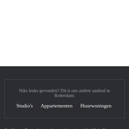
Niks leuks gevonden? Dit is ons andere aanbod in
Rotterdam:
Studio's
Appartementen
Huurwoningen