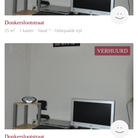
rent
Donkerslootstraat
2
25 m
· 1 kamer · Vanaf ? - Onbepaalde tijd
VERHUURD
rent
Donkerslootstraat