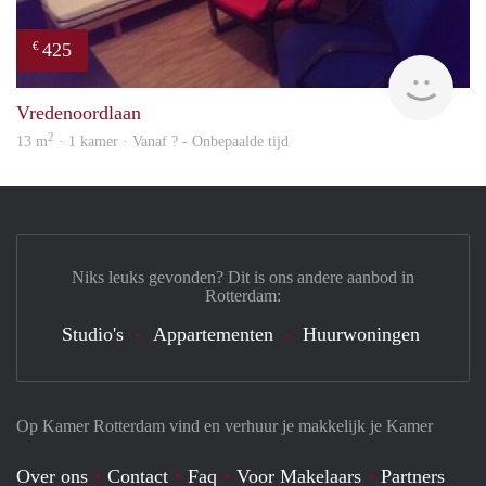
425
€
rent
Vredenoordlaan
2
13 m
· 1 kamer · Vanaf ? - Onbepaalde tijd
Niks leuks gevonden? Dit is ons andere aanbod in
Rotterdam:
Studio's
Appartementen
Huurwoningen
Op Kamer Rotterdam vind en verhuur je makkelijk je Kamer
Over ons
Contact
Faq
Voor Makelaars
Partners