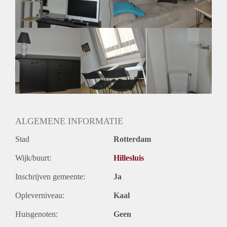
Huurtermijn
Onbepaalde termijn
Oplevering
Gestoffeerd
ALGEMENE INFORMATIE
Stad
Rotterdam
Wijk/buurt:
Hillesluis
Inschrijven gemeente:
Ja
Opleverniveau:
Kaal
Huisgenoten:
Geen