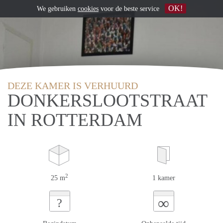
OK!
We gebruiken
cookies
voor de beste service
DEZE KAMER IS VERHUURD
DONKERSLOOTSTRAAT
IN ROTTERDAM
2
25 m
1 kamer
∞
?