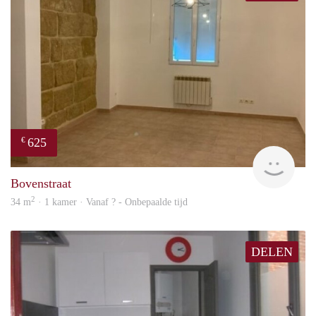
625
€
finde
Bovenstraat
2
34 m
· 1 kamer · Vanaf ? - Onbepaalde tijd
DELEN