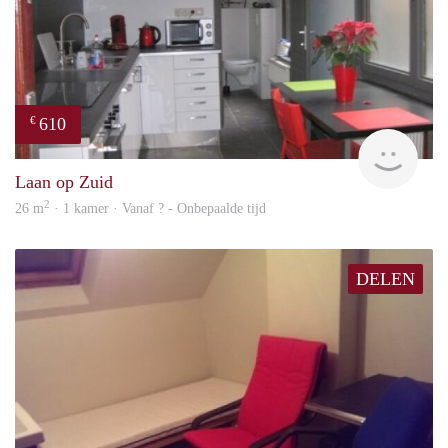
610
€
finde
Laan op Zuid
2
26 m
· 1 kamer · Vanaf ? - Onbepaalde tijd
DELEN