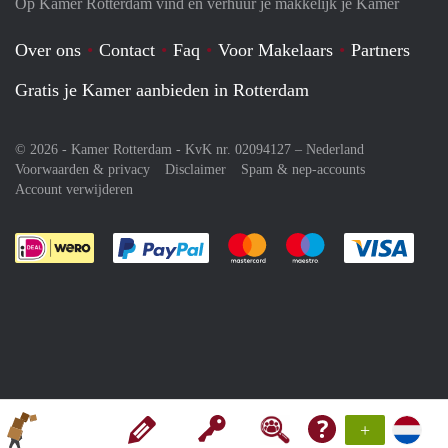
Op Kamer Rotterdam vind en verhuur je makkelijk je Kamer
Over ons
Contact
Faq
Voor Makelaars
Partners
Gratis je Kamer aanbieden in Rotterdam
© 2026 - Kamer Rotterdam - KvK nr. 02094127 –
Nederland
Voorwaarden & privacy
Disclaimer
Spam & nep-accounts
Account verwijderen
Je rekent gemakkelijk af met Paypal
Je rekent gemakkelijk af met M
Je rekent gemakkelij
Je re
+