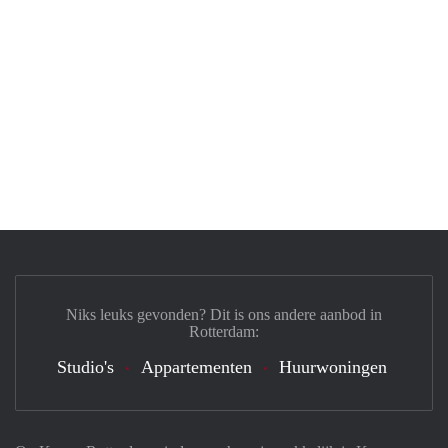
Niks leuks gevonden? Dit is ons andere aanbod in
Rotterdam:
Studio's
Appartementen
Huurwoningen