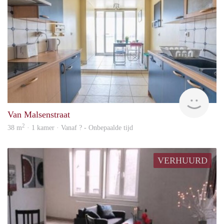
finde
Van Malsenstraat
2
38 m
· 1 kamer · Vanaf ? - Onbepaalde tijd
VERHUURD