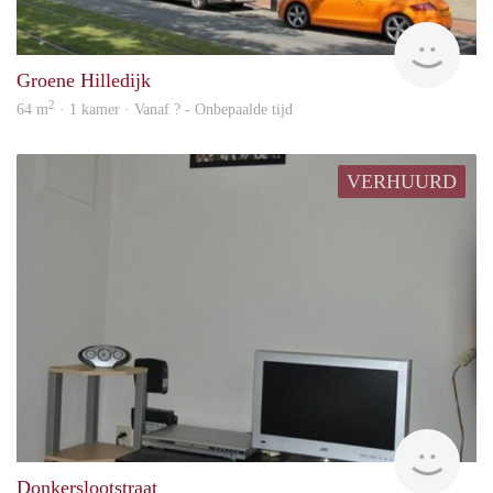
Woni
Groene Hilledijk
2
64 m
· 1 kamer · Vanaf ? - Onbepaalde tijd
VERHUURD
finde
Donkerslootstraat