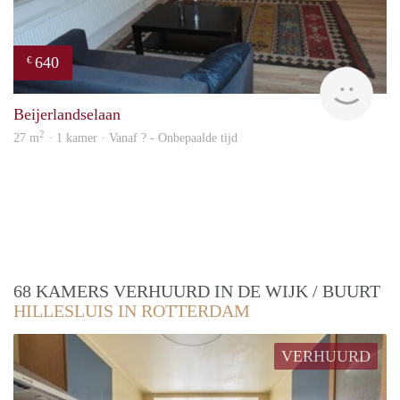
640
€
finde
Beijerlandselaan
2
27 m
· 1 kamer · Vanaf ? - Onbepaalde tijd
68 KAMERS VERHUURD IN DE WIJK / BUURT
HILLESLUIS IN ROTTERDAM
VERHUURD