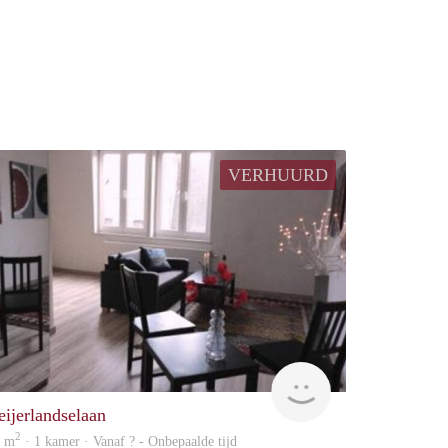
VERHUURD
Woning
eijerlandselaan
2
7 m
· 1 kamer · Vanaf ? - Onbepaalde tijd