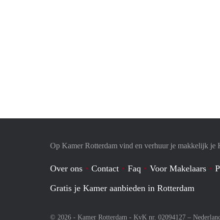
Op Kamer Rotterdam vind en verhuur je makkelijk je
Over ons
Contact
Faq
Voor Makelaars
P
Gratis je Kamer aanbieden in Rotterdam
© 2026 - Kamer Rotterdam - KvK nr. 02094127 –
Nederlan