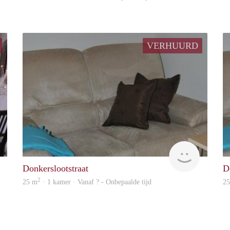
VERHUURD
Woning
Woning
Donkerslootstraat
D
2
25 m
· 1 kamer · Vanaf ? - Onbepaalde tijd
2