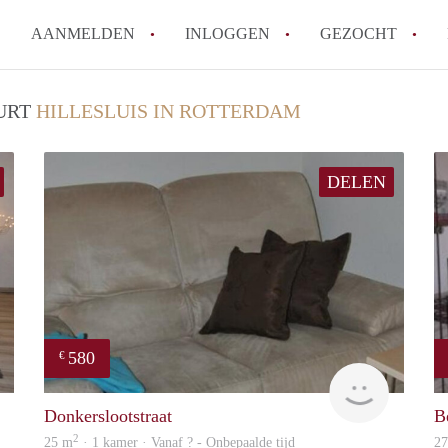
AANMELDEN
INLOGGEN
GEZOCHT
Moet ik mij inschrijven bij de
UURT
HILLESLUIS IN ROTTERDAM
Rotterdam?
Hoe groot is de kans dat ik sn
DELEN
Wat kost een studentenkamer g
In welke wijken van Rotterdam 
Hoe vind ik een kamer in Rott
Alle veelgestelde vragen
580
€
finder
Woning
Donkerslootstraat
B
2
25 m
· 1 kamer · Vanaf ? - Onbepaalde tijd
2