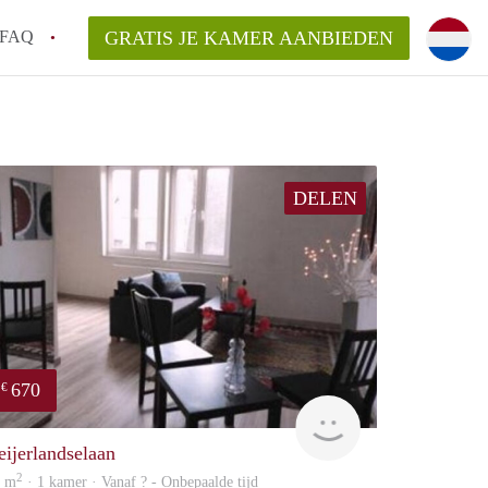
FAQ
GRATIS JE KAMER AANBIEDEN
 gemeente als ik een kamer huur in
el een kamer vind?
DELEN
emiddeld in Rotterdam?
kan ik het beste wonen als student?
erdam?
670
€
Woning
eijerlandselaan
2
7 m
· 1 kamer · Vanaf ? - Onbepaalde tijd