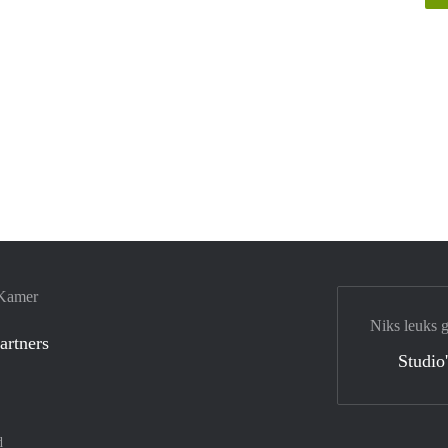
 Kamer
Niks leuks 
artners
Studio
d