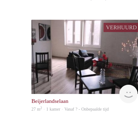
VERHUURD
Beijerlandselaan
2
27 m
· 1 kamer · Vanaf ? - Onbepaalde tijd