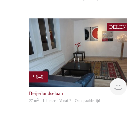
DELEN
640
€
Beijerlandselaan
2
27 m
· 1 kamer · Vanaf ? - Onbepaalde tijd