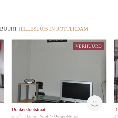
/ BUURT
HILLESLUIS IN ROTTERDAM
VERHUURD
Woning
rent
Donkerslootstraat
B
2
25 m
· 1 kamer · Vanaf ? - Onbepaalde tijd
2