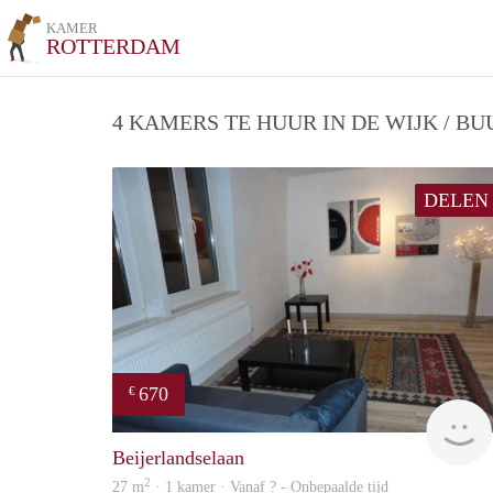
KAMER
ROTTERDAM
4 KAMERS TE HUUR IN DE WIJK / B
DELEN
670
€
Beijerlandselaan
2
27 m
· 1 kamer · Vanaf ? - Onbepaalde tijd