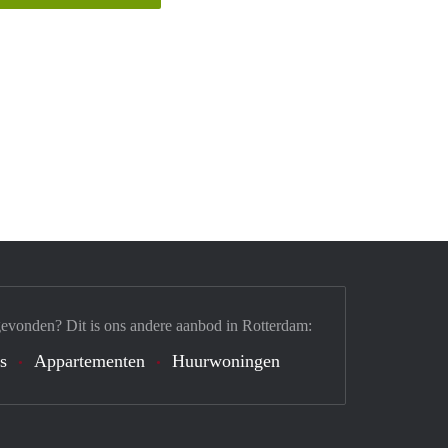
gevonden? Dit is ons andere aanbod in Rotterdam:
's
Appartementen
Huurwoningen