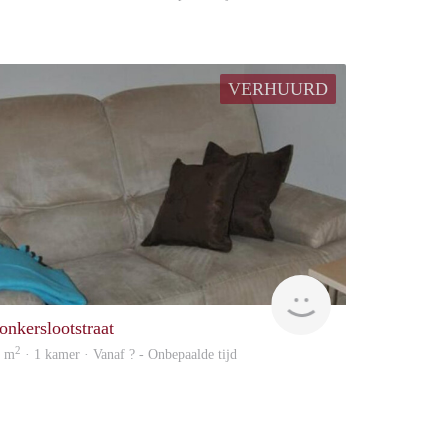
VERHUURD
Woning
onkerslootstraat
2
5 m
· 1 kamer · Vanaf ? - Onbepaalde tijd