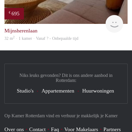
695
€
finde
Mijnsherenlaan
2
32 m
· 1 kamer · Vanaf ? - Onbepaalde tijd
Niks leuks gevonden? Dit is ons andere aanbod in
Rotterdam:
Studio's
Appartementen
Huurwoningen
Op Kamer Rotterdam vind en verhuur je makkelijk je Kamer
Over ons
Contact
Faq
Voor Makelaars
Partners