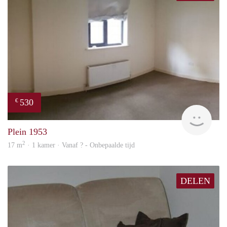
530
€
finde
Plein 1953
2
17 m
· 1 kamer · Vanaf ? - Onbepaalde tijd
DELEN