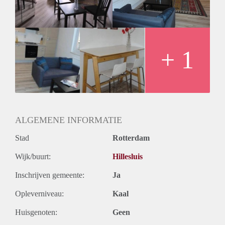
Huurtermijn
Onbepaalde termijn
Oplevering
Gestoffeerd
+ 1
ALGEMENE INFORMATIE
Stad
Rotterdam
Wijk/buurt:
Hillesluis
Inschrijven gemeente:
Ja
Opleverniveau:
Kaal
Huisgenoten:
Geen