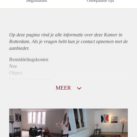
Begindatum
Onbepaalde tijd
Op deze pagina vind je alle informatie over deze Kamer in
Rotterdam. Als je vragen hebt kun je contact opnemen met de
aanbieder.
Bemiddelingskosten
Nee
Object
Direct bij de eigenaar
Borg
MEER
650
Garantiestelling
Mogelijk
Huurtoeslag
Niet mogelijk
Inkomen eis
3,1 X Maandhuur Bruto