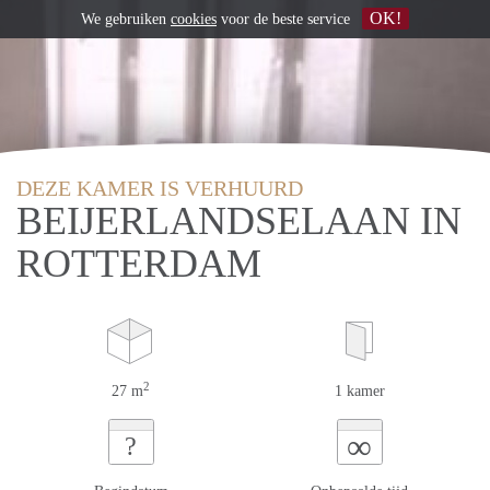
OK!
We gebruiken
cookies
voor de beste service
DEZE KAMER IS VERHUURD
BEIJERLANDSELAAN IN
ROTTERDAM
2
27 m
1 kamer
∞
?