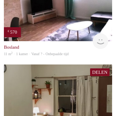
570
€
finde
Bosland
2
11 m
· 1 kamer · Vanaf ? - Onbepaalde tijd
DELEN