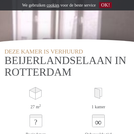
OK!
We gebruiken
cookies
voor de beste service
DEZE KAMER IS VERHUURD
BEIJERLANDSELAAN IN
ROTTERDAM
2
27 m
1 kamer
∞
?