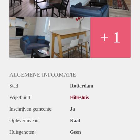
Huurtermijn
Onbepaalde termijn
Oplevering
Kaal
+ 1
ALGEMENE INFORMATIE
Stad
Rotterdam
Wijk/buurt:
Hillesluis
Inschrijven gemeente:
Ja
Opleverniveau:
Kaal
Huisgenoten:
Geen