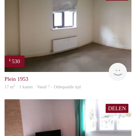
530
€
finde
Plein 1953
2
17 m
· 1 kamer · Vanaf ? - Onbepaalde tijd
DELEN