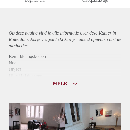
Begindatum
Onbepaalde tijd
Op deze pagina vind je alle informatie over deze Kamer in
Rotterdam. Als je vragen hebt kun je contact opnemen met de
aanbieder.
Bemiddelingskosten
Nee
Object
Direct bij de eigenaar
Borg
MEER
615
Garantiestelling
Mogelijk
Huurtoeslag
Mogelijk
Inkomen eis
2,7 X Maandhuur Bruto