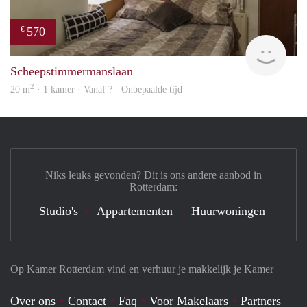
570
€
Woni
Scheepstimmermanslaan
2
20 m
· 1 kamer · Vanaf ? - Onbepaalde tijd
Niks leuks gevonden? Dit is ons andere aanbod in
Rotterdam:
Studio's
Appartementen
Huurwoningen
Op Kamer Rotterdam vind en verhuur je makkelijk je Kamer
Over ons
Contact
Faq
Voor Makelaars
Partners