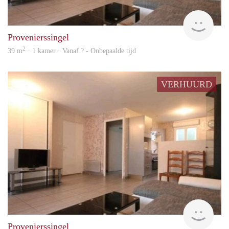
rent
Provenierssingel
2
39 m
· 1 kamer · Vanaf ? - Onbepaalde tijd
VERHUURD
rent
Provenierssingel