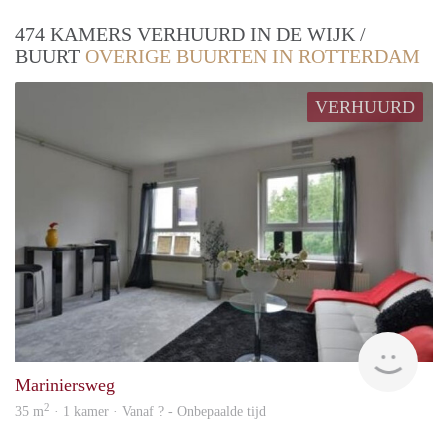
474 KAMERS VERHUURD IN DE WIJK /
BUURT
OVERIGE BUURTEN IN ROTTERDAM
VERHUURD
Woni
Mariniersweg
2
35 m
· 1 kamer · Vanaf ? - Onbepaalde tijd