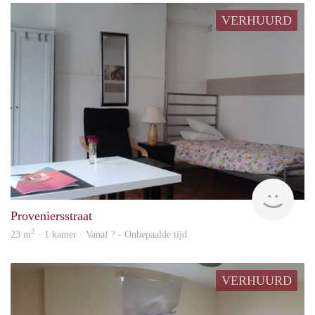
VERHUURD
Woni
Proveniersstraat
2
23 m
· 1 kamer · Vanaf ? - Onbepaalde tijd
VERHUURD