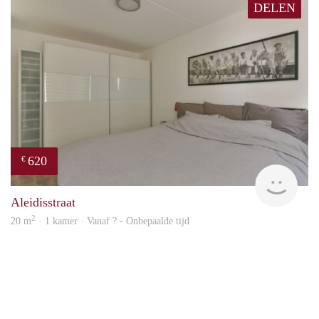
DELEN
620
€
Woni
Aleidisstraat
2
20 m
· 1 kamer · Vanaf ? - Onbepaalde tijd