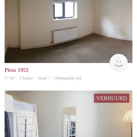
Woni
Plein 1953
2
17 m
· 1 kamer · Vanaf ? - Onbepaalde tijd
VERHUURD