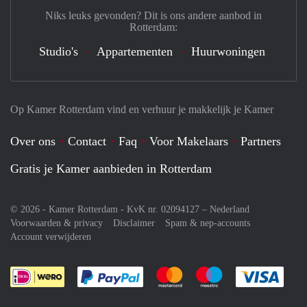
Niks leuks gevonden? Dit is ons andere aanbod in
Rotterdam:
Studio's
Appartementen
Huurwoningen
Op Kamer Rotterdam vind en verhuur je makkelijk je Kamer
Over ons
Contact
Faq
Voor Makelaars
Partners
Gratis je Kamer aanbieden in Rotterdam
© 2026 - Kamer Rotterdam - KvK nr. 02094127 –
Nederland
Voorwaarden & privacy
Disclaimer
Spam & nep-accounts
Account verwijderen
Je rekent gemakkelijk af met Paypal
Je rekent gemakkelijk af met M
Je rekent gemakkelij
Je re