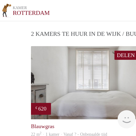
KAMER
ROTTERDAM
2 KAMERS TE HUUR IN DE WIJK / B
DELEN
620
€
Blauwgras
2
22 m
· 1 kamer · Vanaf ? - Onbepaalde tijd