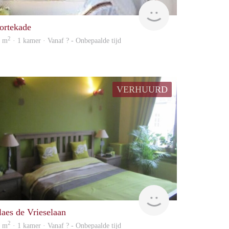
Woning
ortekade
2
0 m
· 1 kamer · Vanaf ? - Onbepaalde tijd
VERHUURD
Woning
laes de Vrieselaan
2
8 m
· 1 kamer · Vanaf ? - Onbepaalde tijd