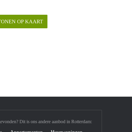
TONEN OP KAART
gevonden? Dit is ons andere aanbod in Rotterdam:
's
Appartementen
Huurwoningen