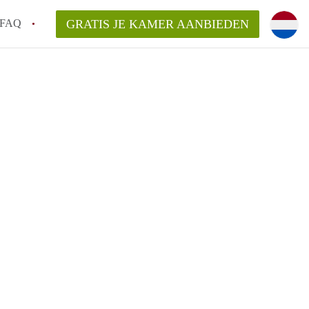
FAQ
GRATIS JE KAMER AANBIEDEN
 gemeente als ik een kamer huur in
el een kamer vind?
emiddeld in Rotterdam?
kan ik het beste wonen als student?
erdam?