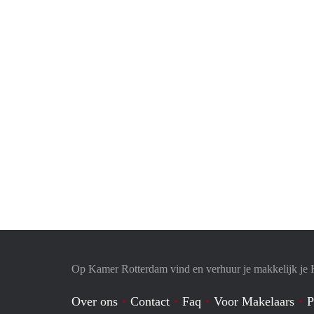
Op Kamer Rotterdam vind en verhuur je makkelijk je
Over ons
Contact
Faq
Voor Makelaars
P