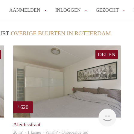
AANMELDEN
INLOGGEN
GEZOCHT
Moet ik mij inschrijven bij de
UURT
OVERIGE BUURTEN IN ROTTERDAM
Rotterdam?
Hoe groot is de kans dat ik sn
DELEN
Wat kost een studentenkamer g
In welke wijken van Rotterdam 
Hoe vind ik een kamer in Rott
Alle veelgestelde vragen
620
€
Woning
Woning
Aleidisstraat
2
20 m
· 1 kamer · Vanaf ? - Onbepaalde tijd