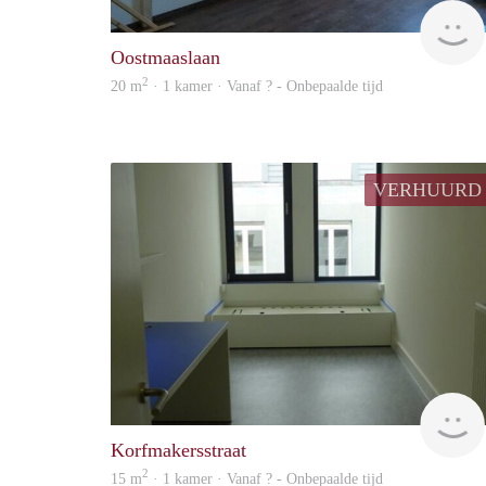
Oostmaaslaan
2
20 m
· 1 kamer · Vanaf ? - Onbepaalde tijd
VERHUURD
Korfmakersstraat
2
15 m
· 1 kamer · Vanaf ? - Onbepaalde tijd