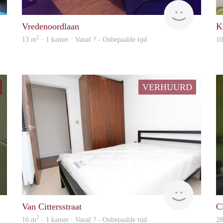
finder
Woning
Vredenoordlaan
K
2
13 m
· 1 kamer · Vanaf ? - Onbepaalde tijd
1
VERHUURD
Woning
Woning
Van Cittersstraat
C
2
16 m
· 1 kamer · Vanaf ? - Onbepaalde tijd
2