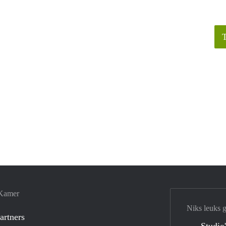
 Kamer
Niks leuks 
artners
Studio