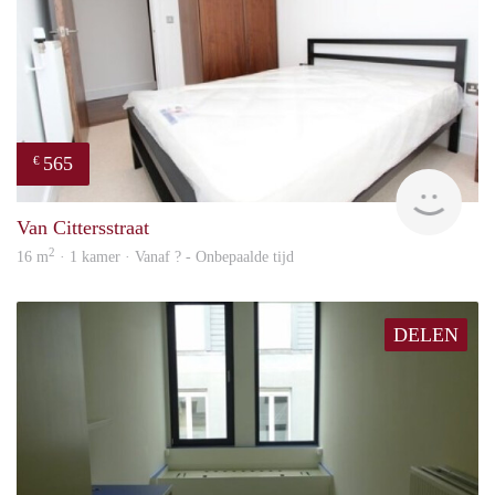
565
€
rent
Van Cittersstraat
2
16 m
· 1 kamer · Vanaf ? - Onbepaalde tijd
DELEN