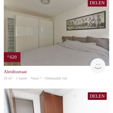
DELEN
620
€
Woni
Aleidisstraat
2
20 m
· 1 kamer · Vanaf ? - Onbepaalde tijd
DELEN