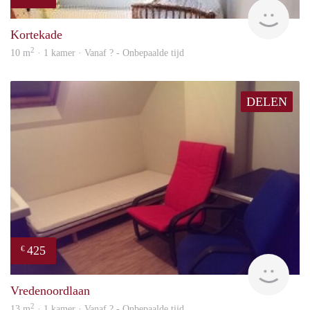
rent
Kortekade
2
10 m
· 1 kamer · Vanaf ? - Onbepaalde tijd
DELEN
425
€
rent
Vredenoordlaan
2
13 m
· 1 kamer · Vanaf ? - Onbepaalde tijd