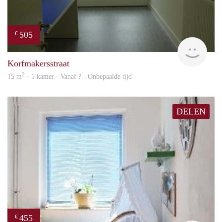
505
€
rent
Korfmakersstraat
2
15 m
· 1 kamer · Vanaf ? - Onbepaalde tijd
DELEN
455
€