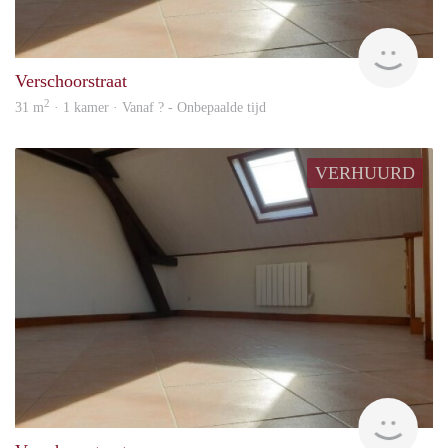
rent
Verschoorstraat
2
31 m
· 1 kamer · Vanaf ? - Onbepaalde tijd
VERHUURD
rent