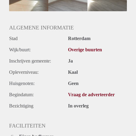
Huurtermijn
Onbepaalde termijn
Oplevering
Gestoffeerd
ALGEMENE INFORMATIE
Stad
Rotterdam
Wijk/buurt:
Overige buurten
Inschrijven gemeente:
Ja
Opleverniveau:
Kaal
Huisgenoten:
Geen
Begindatum:
Vraag de adverteerder
Bezichtiging
In overleg
FACILITEITEN