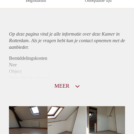
Begindatum
Onbepaalde tijd
Op deze pagina vind je alle informatie over deze Kamer in
Rotterdam. Als je vragen hebt kun je contact opnemen met de
aanbieder.
Bemiddelingskosten
Nee
Object
Direct bij de eigenaar
Borg
MEER
560
Garantiestelling
Mogelijk
Huurtoeslag
Mogelijk
Inkomen eis
2,9 X De bruto huur