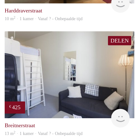
Harddraverstraat
2
10 m
· 1 kamer · Vanaf ? - Onbepaalde tijd
DELEN
425
€
finde
Breitnerstraat
2
13 m
· 1 kamer · Vanaf ? - Onbepaalde tijd