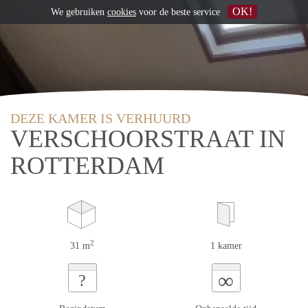
OK!
We gebruiken
cookies
voor de beste service
DEZE KAMER IS VERHUURD
VERSCHOORSTRAAT IN
ROTTERDAM
2
31 m
1 kamer
∞
?