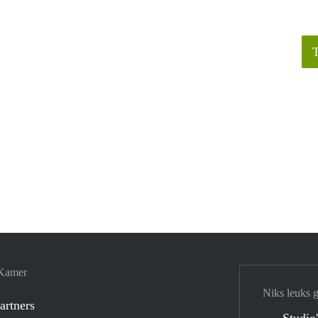
 Kamer
Niks leuks 
artners
Studio