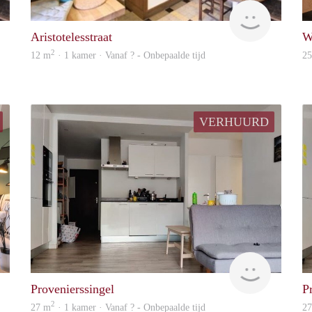
rent
rent
Aristotelesstraat
W
2
12 m
· 1 kamer · Vanaf ? - Onbepaalde tijd
2
VERHUURD
finder
finder
Provenierssingel
P
2
27 m
· 1 kamer · Vanaf ? - Onbepaalde tijd
2