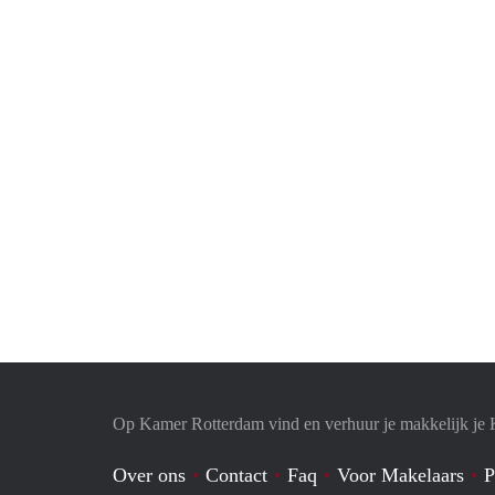
Op Kamer Rotterdam vind en verhuur je makkelijk je
Over ons
Contact
Faq
Voor Makelaars
P