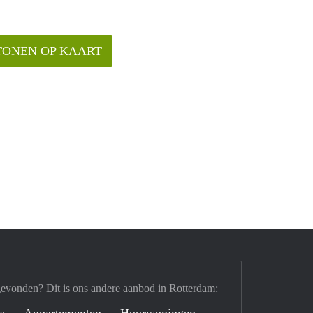
TONEN OP KAART
gevonden? Dit is ons andere aanbod in Rotterdam:
's
Appartementen
Huurwoningen