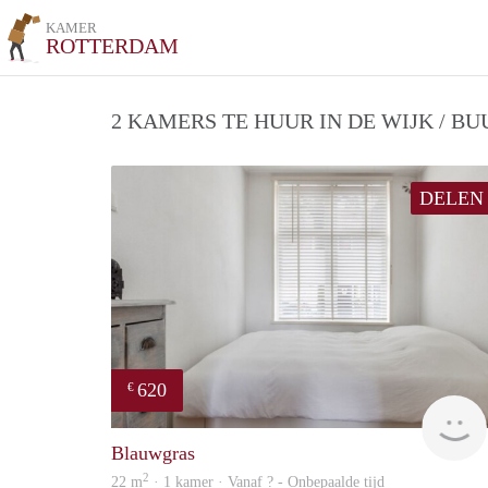
KAMER
ROTTERDAM
2 KAMERS TE HUUR IN DE WIJK / B
DELEN
620
€
Blauwgras
2
22 m
· 1 kamer · Vanaf ? - Onbepaalde tijd