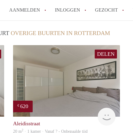
AANMELDEN
INLOGGEN
GEZOCHT
Moet ik mij inschrijven bij de
UURT
OVERIGE BUURTEN IN ROTTERDAM
Rotterdam?
Hoe groot is de kans dat ik sn
DELEN
Wat kost een studentenkamer g
In welke wijken van Rotterdam 
Hoe vind ik een kamer in Rott
Alle veelgestelde vragen
620
€
Woning
Woning
Aleidisstraat
2
20 m
· 1 kamer · Vanaf ? - Onbepaalde tijd