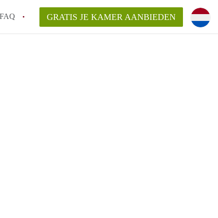
FAQ
GRATIS JE KAMER AANBIEDEN
 gemeente als ik een kamer huur in
el een kamer vind?
emiddeld in Rotterdam?
kan ik het beste wonen als student?
erdam?