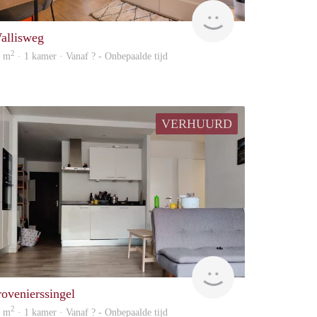
finder
allisweg
2
5 m
· 1 kamer · Vanaf ? - Onbepaalde tijd
VERHUURD
finder
rovenierssingel
2
7 m
· 1 kamer · Vanaf ? - Onbepaalde tijd