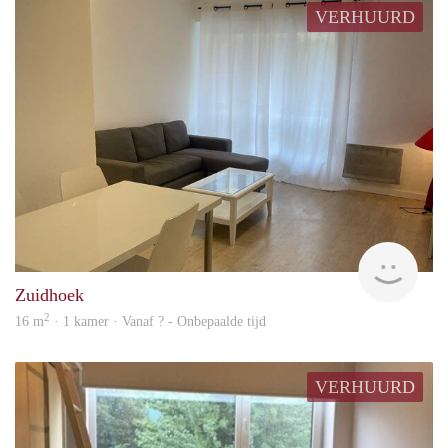
VERHUURD
finde
Zuidhoek
2
16 m
· 1 kamer · Vanaf ? - Onbepaalde tijd
VERHUURD