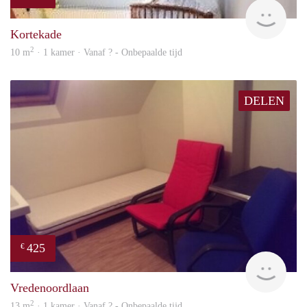
rent
Kortekade
2
10 m
· 1 kamer · Vanaf ? - Onbepaalde tijd
DELEN
425
€
rent
Vredenoordlaan
2
13 m
· 1 kamer · Vanaf ? - Onbepaalde tijd