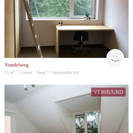
rent
Vondelweg
2
15 m
· 1 kamer · Vanaf ? - Onbepaalde tijd
VERHUURD