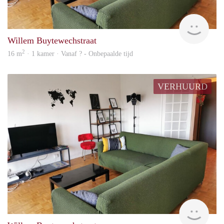
finde
Willem Buytewechstraat
2
16 m
· 1 kamer · Vanaf ? - Onbepaalde tijd
VERHUURD
finde