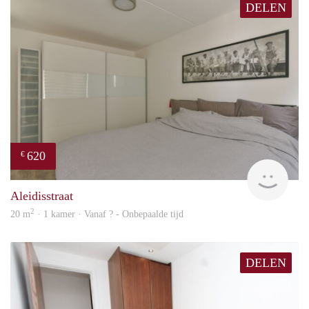
DELEN
620
€
Woni
Aleidisstraat
2
20 m
· 1 kamer · Vanaf ? - Onbepaalde tijd
DELEN