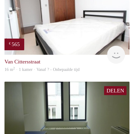
565
€
rent
Van Cittersstraat
2
16 m
· 1 kamer · Vanaf ? - Onbepaalde tijd
DELEN