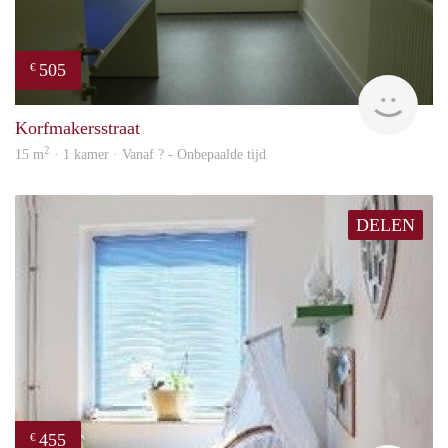
505
€
rent
Korfmakersstraat
2
15 m
· 1 kamer · Vanaf ? - Onbepaalde tijd
DELEN
455
€