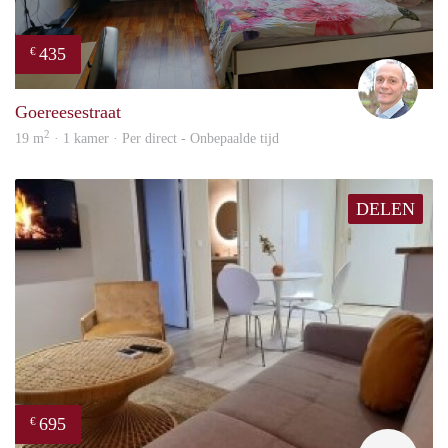
435
€
J.A.
Goereesestraat
2
19 m
· 1 kamer · Per direct - Onbepaalde tijd
DELEN
695
€
finde