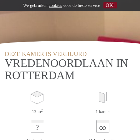
OK!
We gebruiken
cookies
voor de beste service
DEZE KAMER IS VERHUURD
VREDENOORDLAAN IN
ROTTERDAM
2
13 m
1 kamer
∞
?