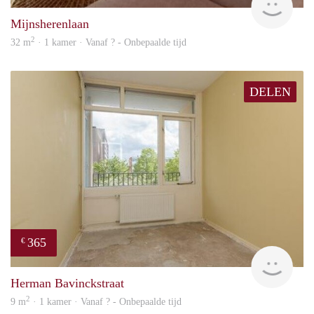
Mijnsherenlaan
2
32 m
· 1 kamer · Vanaf ? - Onbepaalde tijd
DELEN
365
€
finde
Herman Bavinckstraat
2
9 m
· 1 kamer · Vanaf ? - Onbepaalde tijd