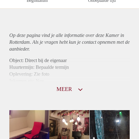
Begindatum
Onbepaalde tijd
Op deze pagina vind je alle informatie over deze Kamer in
Rotterdam. Als je vragen hebt kun je contact opnemen met de
aanbieder.
Object: Direct bij de eigenaar
Huurtermijn: Bepaalde termijn
Oplevering: Zie foto
Inkomen eis: Nee
Borg: 1 maand
MEER
Bemiddeling kosten: Nee
Internet: Ja
Gedeelde keuken: Ja
Gedeelde Douche: Ja
Gedeelde woonkamer: Ja
Huisgenoten: Ja